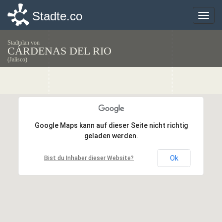
Stadte.co
Stadte.co
Toggle
Toggle
naviga
naviga
Stadtplan von
CÁRDENAS DEL RIO
(Jalisco)
Google Maps kann auf dieser Seite nicht richtig
Google Maps kann auf dieser Seite nicht richtig
geladen werden.
geladen werden.
Ok
Ok
Bist du Inhaber dieser Website?
Bist du Inhaber dieser Website?