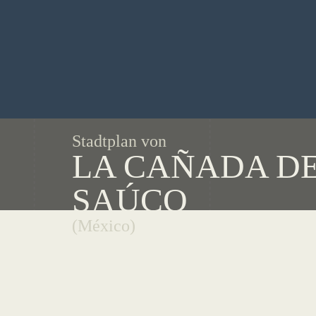
Stadtplan von
LA CAÑADA D
SAÚCO
(México)