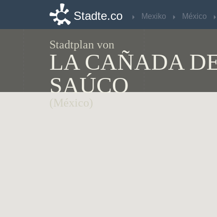
Stadte.co
Stadte.co
Mexiko
Mexiko
México
México
Stadtplan von
LA CAÑADA D
SAÚCO
(México)