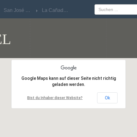
San José del Rincón
San José del Rincón
La Cañada Del Saúco
La Cañada Del Saúco
EL
Google Maps kann auf dieser Seite nicht richtig
Google Maps kann auf dieser Seite nicht richtig
geladen werden.
geladen werden.
Ok
Ok
Bist du Inhaber dieser Website?
Bist du Inhaber dieser Website?