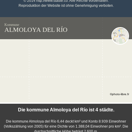
© 2014 http://www.stadte.co. Alle Rechte vorbehalten.
Reproduktion der Website ist ohne Genehmigung verboten.
Kommune
ALMOLOYA DEL RÍO
©photo-libre.fr
Die kommune Almoloya del Río ist 4 städte.
Die kommune Almoloya del Río 6,44 deckt km² und Konto 8.939 Einwohner
(Volkszählung von 2005) für eine Dichte von 1.388,04 Einwohner pro km². Die
durchschnittliche Höhe beträgt 2.600 m.