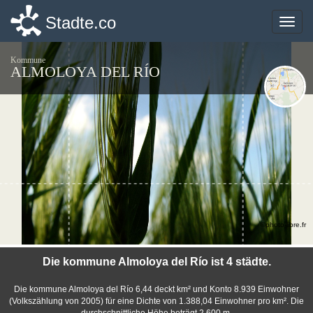
Stadte.co
Stadte.co
Toggle
Toggle
naviga
naviga
Kommune
ALMOLOYA DEL RÍO
©photo-libre.fr
Die kommune Almoloya del Río ist 4 städte.
Die kommune Almoloya del Río 6,44 deckt km² und Konto 8.939 Einwohner
(Volkszählung von 2005) für eine Dichte von 1.388,04 Einwohner pro km². Die