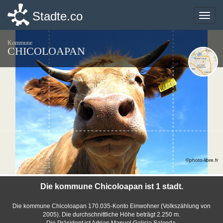
Stadte.co
Stadte.co
Toggle
Toggle
naviga
naviga
Kommune
CHICOLOAPAN
©photo-libre.fr
Die kommune Chicoloapan ist 1 stadt.
Die kommune Chicoloapan 170.035-Konto Einwohner (Volkszählung von
2005). Die durchschnittliche Höhe beträgt 2.250 m.