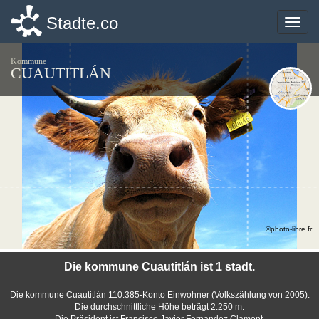
Stadte.co
Stadte.co
Toggle
Toggle
naviga
naviga
Kommune
CUAUTITLÁN
©photo-libre.fr
Die kommune Cuautitlán ist 1 stadt.
Die kommune Cuautitlán 110.385-Konto Einwohner (Volkszählung von 2005).
Die durchschnittliche Höhe beträgt 2.250 m.