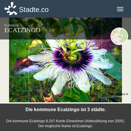
Stadte.co
Stadte.co
Toggle
Toggle
naviga
naviga
Kommune
ECATZINGO
©photo-libre.fr
Die kommune Ecatzingo ist 3 städte.
Die kommune Ecatzingo 8.247-Konto Einwohner (Volkszählung von 2005).
Der englische Name ist Ecatzingo.