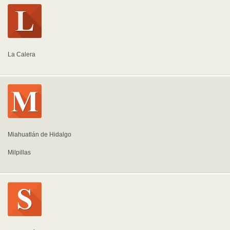
La Calera
Miahuatlán de Hidalgo
Milpillas