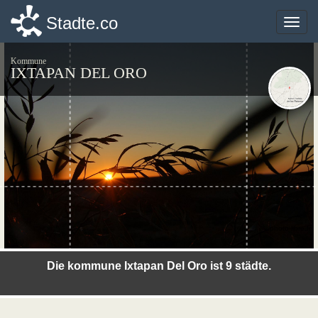
Stadte.co
Stadte.co
Toggle
Toggle
naviga
naviga
Kommune
IXTAPAN DEL ORO
©photo-libre.fr
Die kommune Ixtapan Del Oro ist 9 städte.