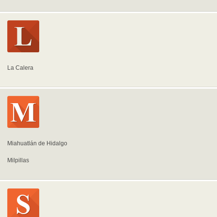
La Calera
Miahuatlán de Hidalgo
Milpillas