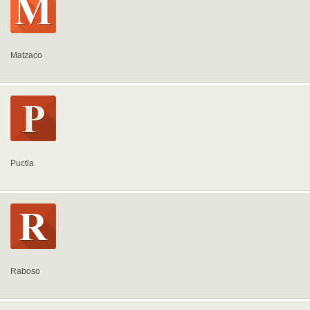
Matzaco
Puctla
Raboso