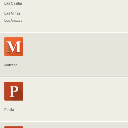
Las Casitas
Las Minas
Los Amates
Matzaco
Puctla