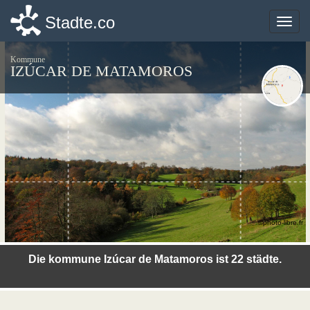
Stadte.co
Stadte.co
Toggle
Toggle
naviga
naviga
Kommune
IZÚCAR DE MATAMOROS
©photo-libre.fr
Die kommune Izúcar de Matamoros ist 22 städte.