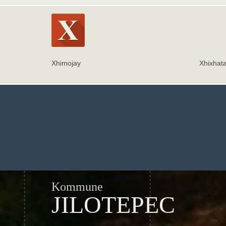
Xhimojay
Xhixhat
Kommune
JILOTEPEC