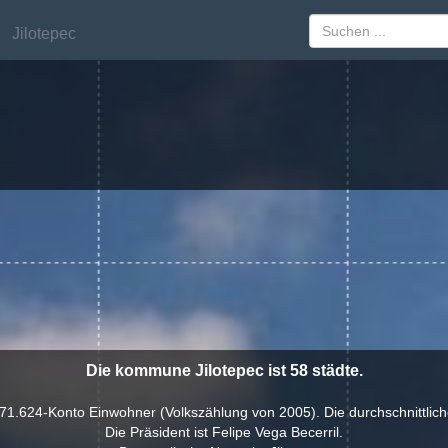
Jilotepec
Jilotepec
Die kommune Jilotepec ist 58 städte.
71.624-Konto Einwohner (Volkszählung von 2005). Die durchschnittlich
Die Präsident ist Felipe Vega Becerril.