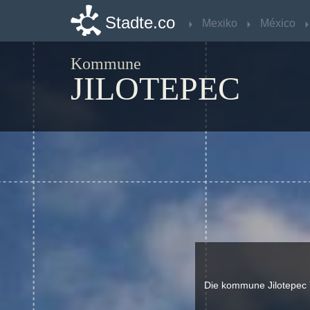
Stadte.co
Stadte.co
Mexiko
Mexiko
México
México
Kommune
JILOTEPEC
Die kommune Jilotepec 