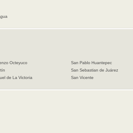
Agua
enzo Octeyuco
San Pablo Huantepec
tín
San Sebastian de Juárez
el de La Victoria
San Vicente