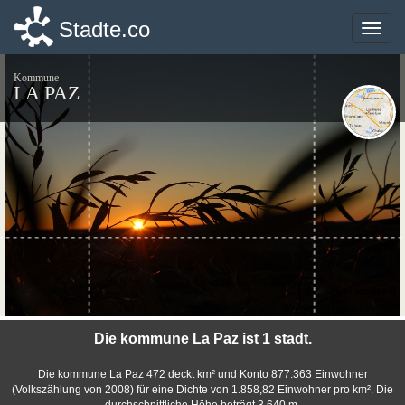
Stadte.co
Stadte.co
Toggle
Toggle
naviga
naviga
Kommune
LA PAZ
©photo-libre.fr
Die kommune La Paz ist 1 stadt.
Die kommune La Paz 472 deckt km² und Konto 877.363 Einwohner
(Volkszählung von 2008) für eine Dichte von 1.858,82 Einwohner pro km². Die