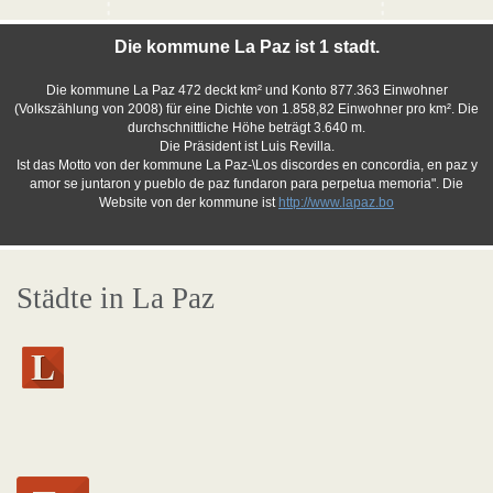
Die kommune La Paz ist 1 stadt.
Die kommune La Paz 472 deckt km² und Konto 877.363 Einwohner
(Volkszählung von 2008) für eine Dichte von 1.858,82 Einwohner pro km². Die
durchschnittliche Höhe beträgt 3.640 m.
Die Präsident ist Luis Revilla.
Ist das Motto von der kommune La Paz-\Los discordes en concordia, en paz y
amor se juntaron y pueblo de paz fundaron para perpetua memoria". Die
Website von der kommune ist
http://www.lapaz.bo
Städte in La Paz