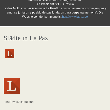
durchschnittliche Höhe beträgt 3.640 m.
Die Präsident ist Luis Revilla.
Ist das Motto von der kommune La Paz-\Los discordes en concordia, en paz y
amor se juntaron y pueblo de paz fundaron para perpetua memoria". Die
Website von der kommune ist
http://www.lapaz.bo
Städte in La Paz
Los Reyes Acaquilpan