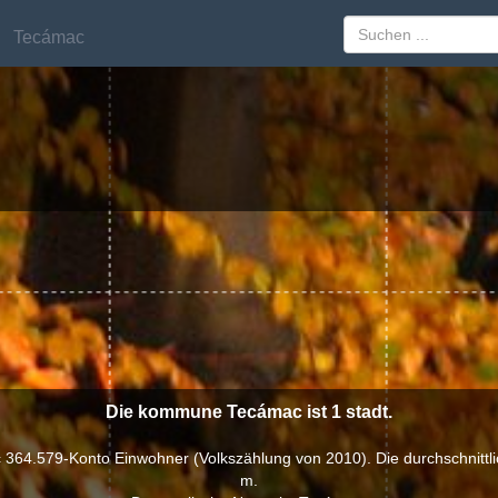
Tecámac
Tecámac
Die kommune Tecámac ist 1 stadt.
64.579-Konto Einwohner (Volkszählung von 2010). Die durchschnittli
m.