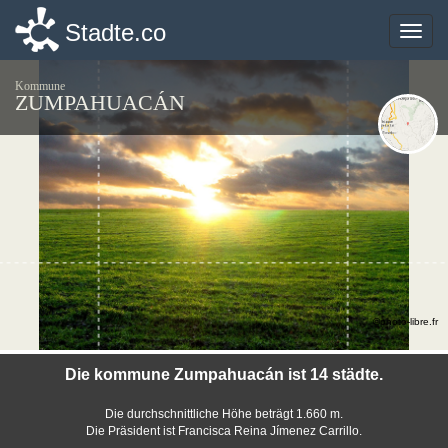
Stadte.co
Stadte.co
Toggle
Toggle
naviga
naviga
Kommune
ZUMPAHUACÁN
©photo-libre.fr
Die kommune Zumpahuacán ist 14 städte.
Die durchschnittliche Höhe beträgt 1.660 m.
Die Präsident ist Francisca Reina Jímenez Carrillo.