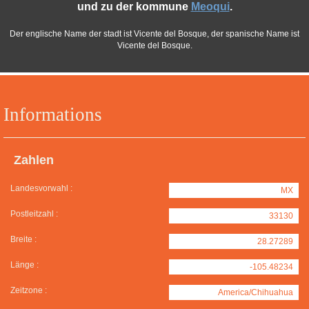
und zu der kommune
Meoqui
.
Der englische Name der stadt ist Vicente del Bosque, der spanische Name ist
Vicente del Bosque.
Informations
Zahlen
Landesvorwahl :
MX
Postleitzahl :
33130
Breite :
28.27289
Länge :
-105.48234
Zeitzone :
America/Chihuahua