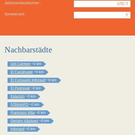
Zeitzonenbezeichner :
UTC-7
Sommerzeit :
Y
Nachbarstädte
Del Carmen
~0 km
El Cacahuate
~0 km
El Consuelo Infonavit
~0 km
El Pedregal
~0 km
Estación
~0 km
FONHAPO
~0 km
Francisco Villa
~0 km
Genaro Vázquez
~0 km
Infonavit
~0 km