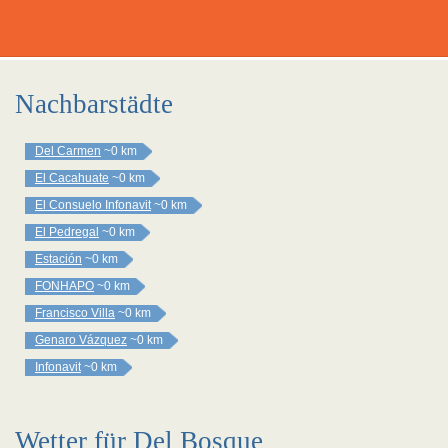
Nachbarstädte
Del Carmen
~0 km
El Cacahuate
~0 km
El Consuelo Infonavit
~0 km
El Pedregal
~0 km
Estación
~0 km
FONHAPO
~0 km
Francisco Villa
~0 km
Genaro Vázquez
~0 km
Infonavit
~0 km
Wetter für Del Bosque