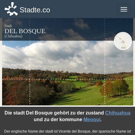
Stadte.co
Stadte.co
Toggle
Toggle
naviga
naviga
Stadt
DEL BOSQUE
(Chihuahua)
©photo-libre.fr
Die stadt Del Bosque gehört zu der zustand
Chihuahua
und zu der kommune
Meoqui
.
Der englische Name der stadt ist Vicente del Bosque, der spanische Name ist