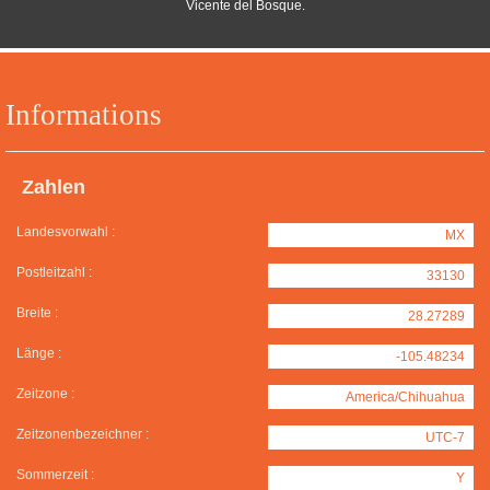
Vicente del Bosque.
Informations
Zahlen
Landesvorwahl :
MX
Postleitzahl :
33130
Breite :
28.27289
Länge :
-105.48234
Zeitzone :
America/Chihuahua
Zeitzonenbezeichner :
UTC-7
Sommerzeit :
Y