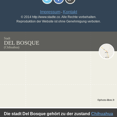
Impressum
Kontakt
-
© 2014 http://www.stadte.co. Alle Rechte vorbehalten.
Reproduktion der Website ist ohne Genehmigung verboten.
Stadt
DEL BOSQUE
(Chihuahua)
©photo-libre.fr
Die stadt Del Bosque gehört zu der zustand
Chihuahua