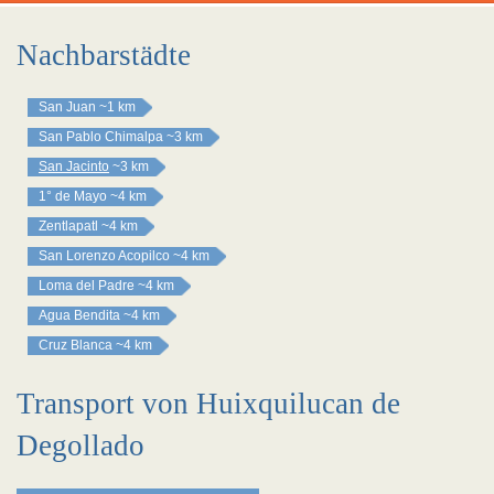
Nachbarstädte
San Juan
~1 km
San Pablo Chimalpa
~3 km
San Jacinto
~3 km
1° de Mayo
~4 km
Zentlapatl
~4 km
San Lorenzo Acopilco
~4 km
Loma del Padre
~4 km
Agua Bendita
~4 km
Cruz Blanca
~4 km
Transport von Huixquilucan de
Degollado