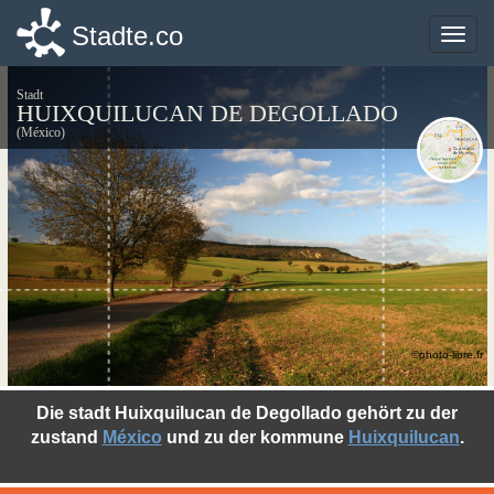
Stadte.co
Stadte.co
Toggle
Toggle
naviga
naviga
Stadt
HUIXQUILUCAN DE DEGOLLADO
(México)
©photo-libre.fr
Die stadt Huixquilucan de Degollado gehört zu der
zustand
México
und zu der kommune
Huixquilucan
.