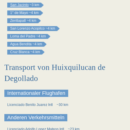
San Jacinto
~3 km
1° de Mayo
~4 km
Zentlapatl
~4 km
San Lorenzo Acopilco
~4 km
Loma del Padre
~4 km
Agua Bendita
~4 km
Cruz Blanca
~4 km
Transport von Huixquilucan de
Degollado
Internationaler Flughafen
Licenciado Benito Juarez Intl
~30 km
Anderen Verkehrsmitteln
Licenciado Adolfo Lopez Mateos Intl
~23 km