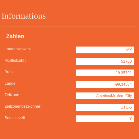
Informations
Zahlen
Landesvorwahl :
MX
Postleitzahl :
52760
Breite :
19.35791
Länge :
-99.34564
Zeitzone :
America/Mexico_City
Zeitzonenbezeichner :
UTC-6
Sommerzeit :
Y