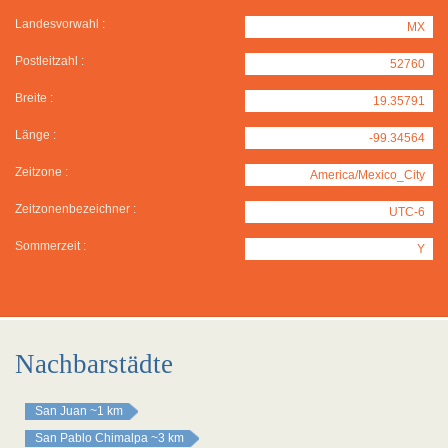
Landesvorwahl :
MX
Postleitzahl :
52760
Breite :
19.35791
Länge :
-99.34564
Zeitzone :
America/Mexico_City
Zeitzonenbezeichner :
UTC-6
Sommerzeit :
Y
Nachbarstädte
San Juan
~1 km
San Pablo Chimalpa
~3 km