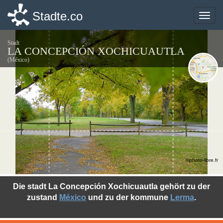
Stadte.co
Stadte.co
Toggle
Toggle
naviga
naviga
Stadt
LA CONCEPCIÓN XOCHICUAUTLA
(México)
©photo-libre.fr
Die stadt La Concepción Xochicuautla gehört zu der
zustand
México
und zu der kommune
Lerma
.