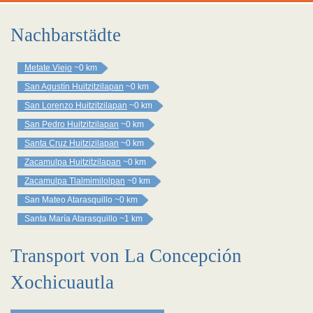
Nachbarstädte
Metate Viejo
~0 km
San Agustín Huitzitzilapan
~0 km
San Lorenzo Huitzitzilapan
~0 km
San Pedro Huitzitzilapan
~0 km
Santa Cruz Huitzizilapan
~0 km
Zacamulpa Huitzitzilapan
~0 km
Zacamulpa Tlalmimilolpan
~0 km
San Mateo Atarasquillo
~0 km
Santa María Atarasquillo
~1 km
Transport von La Concepción
Xochicuautla