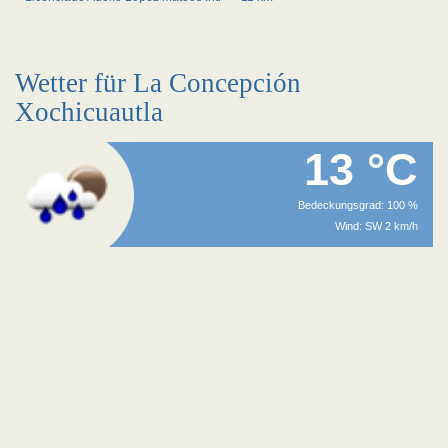
Wetter für La Concepción
Xochicuautla
13 °C
Bedeckungsgrad: 100 %
Wind: SW 2 km/h