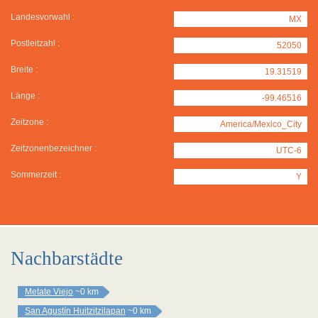
Landesvorwahl :
MX
Postleitzahl :
52050
Breite :
19.31519
Länge :
-99.46516
Zeitzone :
America/Mexico_City
Zeitzonenbezeichner :
UTC-6
Sommerzeit :
Y
Nachbarstädte
Metate Viejo
~0 km
San Agustín Huitzitzilapan
~0 km