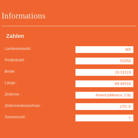
Informations
Zahlen
Landesvorwahl :
MX
Postleitzahl :
52050
Breite :
19.31519
Länge :
-99.46516
Zeitzone :
America/Mexico_City
Zeitzonenbezeichner :
UTC-6
Sommerzeit :
Y