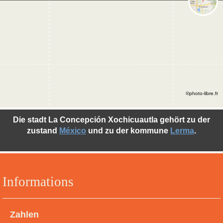
©photo-libre.fr
Die stadt La Concepción Xochicuautla gehört zu der
zustand
México
und zu der kommune
Lerma
.
Informations
Zahlen