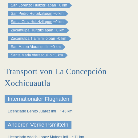
San Lorenzo Huitzitzilapan
~0 km
San Pedro Huitzitzilapan
~0 km
Santa Cruz Huitzizilapan
~0 km
Zacamulpa Huitzitzilapan
~0 km
Zacamulpa Tlalmimilolpan
~0 km
San Mateo Atarasquillo
~0 km
Santa María Atarasquillo
~1 km
Transport von La Concepción
Xochicuautla
Internationaler Flughafen
Licenciado Benito Juarez Intl
~43 km
Anderen Verkehrsmitteln
Licenciado Adolfo Lopez Mateos Intl
~11 km