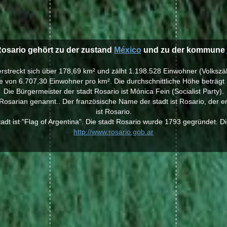
Rosario gehört zu der zustand
México
und zu der kommune
 erstreckt sich über 178,69 km² und zälht 1.198.528 Einwohner (Volkszä
e von 6.707,30 Einwohner pro km². Die durchschnittliche Höhe beträgt
Die Bürgermeister der stadt Rosario ist Mónica Fein (Socialist Party).
osarian genannt.. Der französische Name der stadt ist Rosario, der e
ist Rosario.
adt ist "Flag of Argentina". Die stadt Rosario wurde 1793 gegründet. D
http://www.rosario.gob.ar