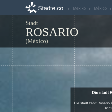
Stadte.co
Stadte.co
Mexiko
Mexiko
México
México
Stadt
ROSARIO
(México)
Die stadt 
Die stadt zählt Rosario
Dicht