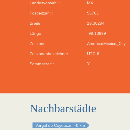
Landesvorwahl :
MX
Postleitzahl :
56763
Breite :
19.30294
Länge :
-99.13899
Zeitzone :
America/Mexico_City
Zeitzonenbezeichner :
UTC-6
Sommerzeit :
Y
Nachbarstädte
Vergel de Coyoacán
~0 km