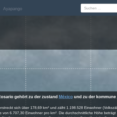
Ayapango
Ayapango
Rosario gehört zu der zustand
México
und zu der kommune
 erstreckt sich über 178,69 km² und zälht 1.198.528 Einwohner (Volkszä
e von 6.707,30 Einwohner pro km². Die durchschnittliche Höhe beträgt