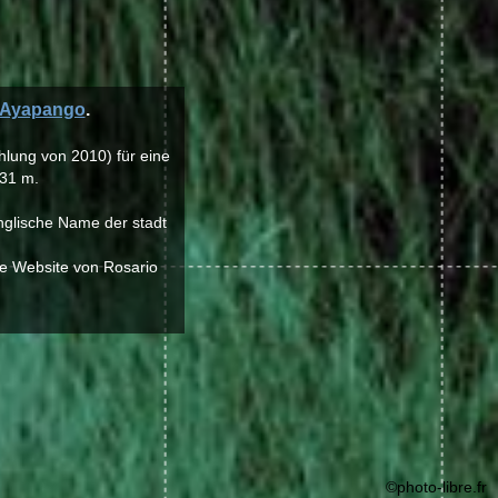
Ayapango
.
hlung von 2010) für eine
 31 m.
nglische Name der stadt
ie Website von Rosario
©photo-libre.fr