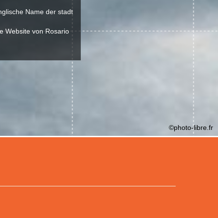
nglische Name der stadt
ie Website von Rosario
©photo-libre.fr