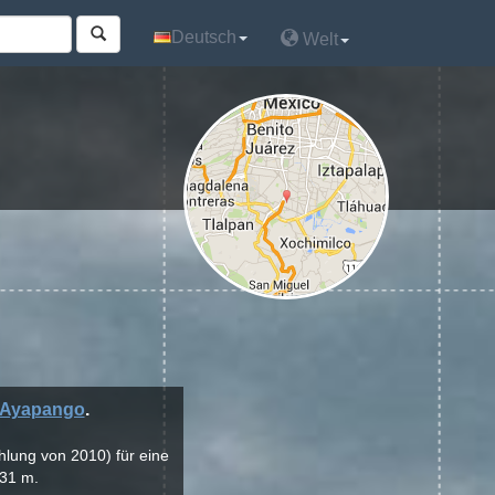
Deutsch
Deutsch
Welt
Welt
Ayapango
.
hlung von 2010) für eine
 31 m.