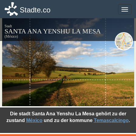
Stadte.co
Stadte.co
Toggle
Toggle
naviga
naviga
Stadt
SANTA ANA YENSHU LA MESA
(México)
©photo-libre.fr
Die stadt Santa Ana Yenshu La Mesa gehört zu der
zustand
México
und zu der kommune
Temascalcingo
.