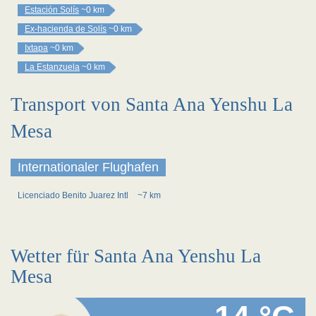
Estación Solís
~0 km
Ex-hacienda de Solís
~0 km
Ixtapa
~0 km
La Estanzuela
~0 km
Transport von Santa Ana Yenshu La
Mesa
Internationaler Flughafen
Licenciado Benito Juarez Intl
~7 km
Wetter für Santa Ana Yenshu La
Mesa