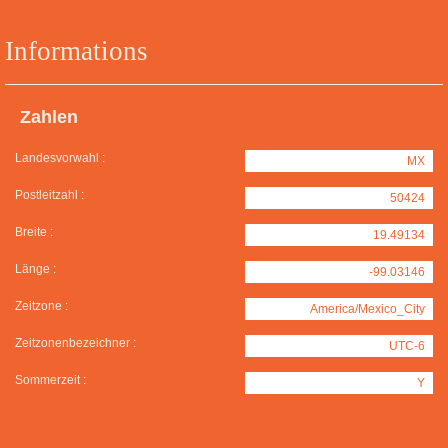
Informations
Zahlen
Landesvorwahl :
MX
Postleitzahl :
50424
Breite :
19.49134
Länge :
-99.03146
Zeitzone :
America/Mexico_City
Zeitzonenbezeichner :
UTC-6
Sommerzeit :
Y