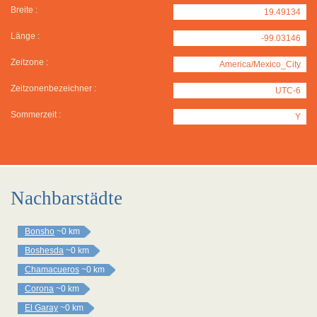
Breite :
19.49134
Länge :
-99.03146
Zeitzone :
America/Mexico_City
Zeitzonenbezeichner :
UTC-6
Sommerzeit :
Y
Nachbarstädte
Bonsho
~0 km
Boshesda
~0 km
Chamacueros
~0 km
Corona
~0 km
El Garay
~0 km