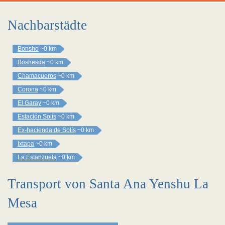
Nachbarstädte
Bonsho
~0 km
Boshesda
~0 km
Chamacueros
~0 km
Corona
~0 km
El Garay
~0 km
Estación Solís
~0 km
Ex-hacienda de Solís
~0 km
Ixtapa
~0 km
La Estanzuela
~0 km
Transport von Santa Ana Yenshu La
Mesa