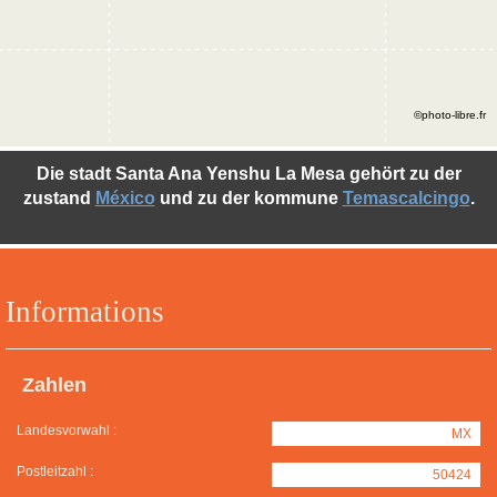
©photo-libre.fr
Die stadt Santa Ana Yenshu La Mesa gehört zu der
zustand
México
und zu der kommune
Temascalcingo
.
Informations
Zahlen
Landesvorwahl :
MX
Postleitzahl :
50424