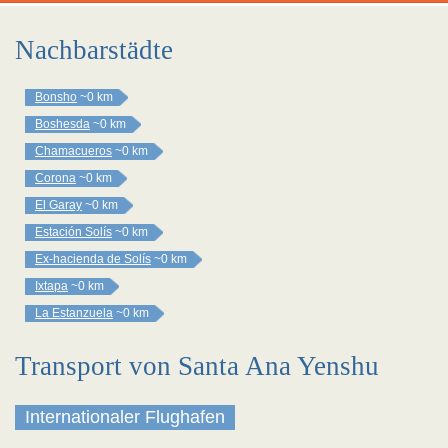
Nachbarstädte
Bonsho
~0 km
Boshesda
~0 km
Chamacueros
~0 km
Corona
~0 km
El Garay
~0 km
Estación Solís
~0 km
Ex-hacienda de Solís
~0 km
Ixtapa
~0 km
La Estanzuela
~0 km
Transport von Santa Ana Yenshu
Internationaler Flughafen