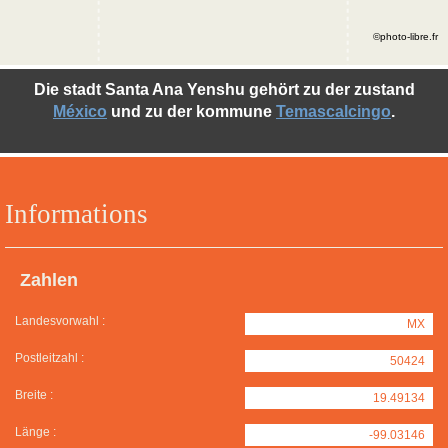
©photo-libre.fr
Die stadt Santa Ana Yenshu gehört zu der zustand
México
und zu der kommune
Temascalcingo
.
Informations
Zahlen
Landesvorwahl :
MX
Postleitzahl :
50424
Breite :
19.49134
Länge :
-99.03146