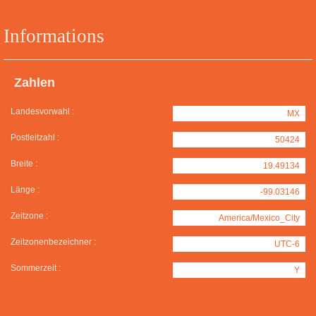
Informations
Zahlen
Landesvorwahl :
MX
Postleitzahl :
50424
Breite :
19.49134
Länge :
-99.03146
Zeitzone :
America/Mexico_City
Zeitzonenbezeichner :
UTC-6
Sommerzeit :
Y