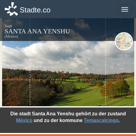
Stadte.co
Stadte.co
Toggle
Toggle
naviga
naviga
Stadt
SANTA ANA YENSHU
(México)
©photo-libre.fr
Die stadt Santa Ana Yenshu gehört zu der zustand
México
und zu der kommune
Temascalcingo
.