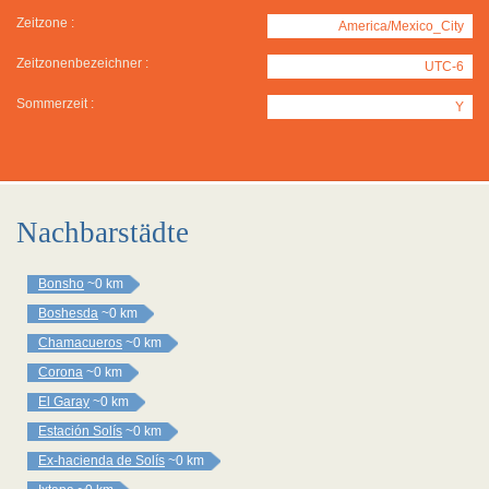
Zeitzone :
America/Mexico_City
Zeitzonenbezeichner :
UTC-6
Sommerzeit :
Y
Nachbarstädte
Bonsho
~0 km
Boshesda
~0 km
Chamacueros
~0 km
Corona
~0 km
El Garay
~0 km
Estación Solís
~0 km
Ex-hacienda de Solís
~0 km