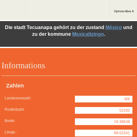
©photo-libre.fr
Die stadt Tecuanapa gehört zu der zustand
México
und
zu der kommune
Mexicaltzingo
.
Informations
Zahlen
Landesvorwahl :
MX
Postleitzahl :
52182
Breite :
19.38638
Länge :
-99.02341