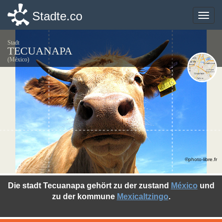
Stadte.co
Stadte.co
Toggle
Toggle
naviga
naviga
Stadt
TECUANAPA
(México)
©photo-libre.fr
Die stadt Tecuanapa gehört zu der zustand
México
und
zu der kommune
Mexicaltzingo
.