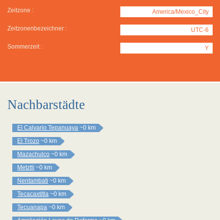
Zeitzone :
America/Mexico_City
Zeitzonenbezeichner :
UTC-6
Sommerzeit :
Y
Nachbarstädte
El Calvario Tepanuaya
~0 km
El Trozo
~0 km
Mazachulco
~0 km
Metztli
~0 km
Nentambati
~0 km
Tecacaxtitla
~0 km
Tecuanapa
~0 km