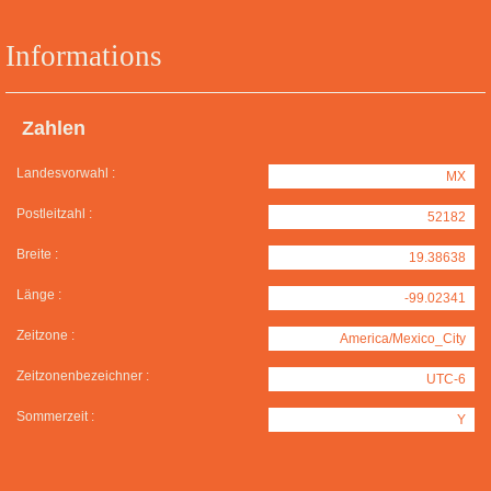
Informations
Zahlen
Landesvorwahl :
MX
Postleitzahl :
52182
Breite :
19.38638
Länge :
-99.02341
Zeitzone :
America/Mexico_City
Zeitzonenbezeichner :
UTC-6
Sommerzeit :
Y