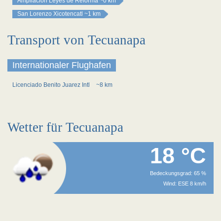
Ampliación Leyes de Reforma
~0 km
San Lorenzo Xicotencatl
~1 km
Transport von Tecuanapa
Internationaler Flughafen
Licenciado Benito Juarez Intl
~8 km
Wetter für Tecuanapa
18 °C
Bedeckungsgrad: 65 %
Wind: ESE 8 km/h