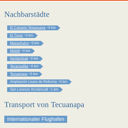
Nachbarstädte
El Calvario Tepanuaya
~0 km
El Trozo
~0 km
Mazachulco
~0 km
Metztli
~0 km
Nentambati
~0 km
Tecacaxtitla
~0 km
Tecuanapa
~0 km
Ampliación Leyes de Reforma
~0 km
San Lorenzo Xicotencatl
~1 km
Transport von Tecuanapa
Internationaler Flughafen