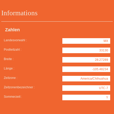
Informations
Zahlen
Landesvorwahl :
MX
Postleitzahl :
33130
Breite :
28.27289
Länge :
-105.48234
Zeitzone :
America/Chihuahua
Zeitzonenbezeichner :
UTC-7
Sommerzeit :
Y