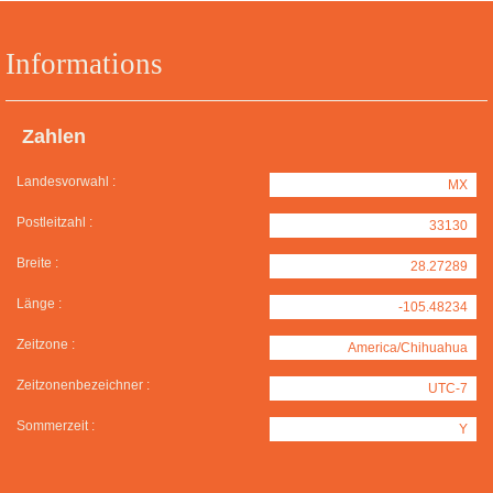
Informations
Zahlen
Landesvorwahl :
MX
Postleitzahl :
33130
Breite :
28.27289
Länge :
-105.48234
Zeitzone :
America/Chihuahua
Zeitzonenbezeichner :
UTC-7
Sommerzeit :
Y