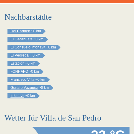
Nachbarstädte
Del Carmen
~0 km
El Cacahuate
~0 km
El Consuelo Infonavit
~0 km
El Pedregal
~0 km
Estación
~0 km
FONHAPO
~0 km
Francisco Villa
~0 km
Genaro Vázquez
~0 km
Infonavit
~0 km
Wetter für Villa de San Pedro