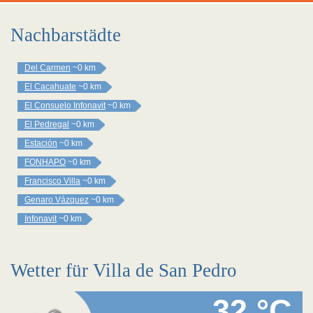
Nachbarstädte
Del Carmen
~0 km
El Cacahuate
~0 km
El Consuelo Infonavit
~0 km
El Pedregal
~0 km
Estación
~0 km
FONHAPO
~0 km
Francisco Villa
~0 km
Genaro Vázquez
~0 km
Infonavit
~0 km
Wetter für Villa de San Pedro
32 °C