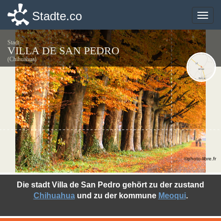
Stadte.co
Stadte.co
Toggle
Toggle
naviga
naviga
Stadt
VILLA DE SAN PEDRO
(Chihuahua)
©photo-libre.fr
Die stadt Villa de San Pedro gehört zu der zustand
Chihuahua
und zu der kommune
Meoqui
.