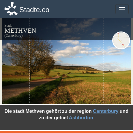
Stadte.co
Stadte.co
Toggle
Toggle
naviga
naviga
Stadt
METHVEN
(Canterbury)
©photo-libre.fr
Die stadt Methven gehört zu der region
Canterbury
und
zu der gebiet
Ashburton
.