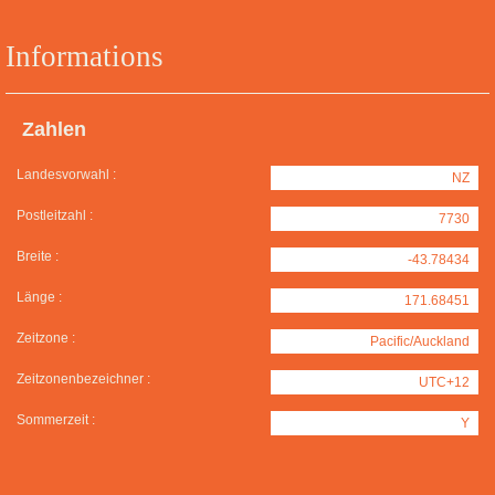
Informations
Zahlen
Landesvorwahl :
NZ
Postleitzahl :
7730
Breite :
-43.78434
Länge :
171.68451
Zeitzone :
Pacific/Auckland
Zeitzonenbezeichner :
UTC+12
Sommerzeit :
Y