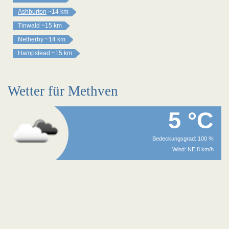
Ashburton
~14 km
Tinwald
~15 km
Netherby
~14 km
Hampstead
~15 km
Wetter für Methven
5 °C
Bedeckungsgrad: 100 %
Wind: NE 8 km/h