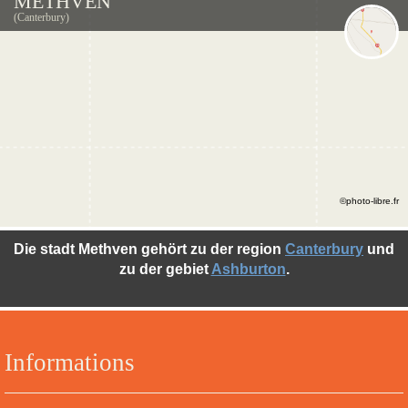
METHVEN
(Canterbury)
©photo-libre.fr
Die stadt Methven gehört zu der region
Canterbury
und
zu der gebiet
Ashburton
.
Informations