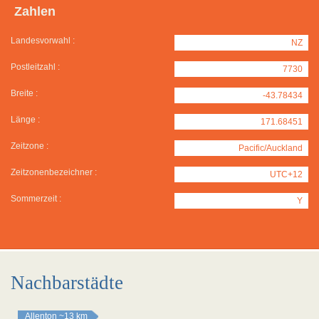
Zahlen
Landesvorwahl :
NZ
Postleitzahl :
7730
Breite :
-43.78434
Länge :
171.68451
Zeitzone :
Pacific/Auckland
Zeitzonenbezeichner :
UTC+12
Sommerzeit :
Y
Nachbarstädte
Allenton
~13 km