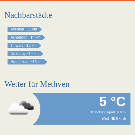
Nachbarstädte
Allenton
~13 km
Ashburton
~14 km
Tinwald
~15 km
Netherby
~14 km
Hampstead
~15 km
Wetter für Methven
5 °C
Bedeckungsgrad: 100 %
Wind: NE 8 km/h