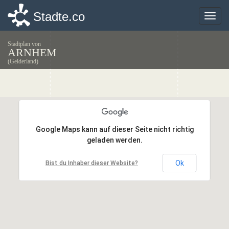
Stadte.co
Stadte.co
Toggle
Toggle
naviga
naviga
Stadtplan von
ARNHEM
(Gelderland)
Google Maps kann auf dieser Seite nicht richtig
Google Maps kann auf dieser Seite nicht richtig
geladen werden.
geladen werden.
Ok
Ok
Bist du Inhaber dieser Website?
Bist du Inhaber dieser Website?