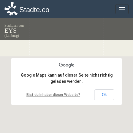
Stadte.co
Stadte.co
Toggle
Toggle
naviga
naviga
Stadtplan von
EYS
(Limburg)
Google Maps kann auf dieser Seite nicht richtig
Google Maps kann auf dieser Seite nicht richtig
geladen werden.
geladen werden.
Ok
Ok
Bist du Inhaber dieser Website?
Bist du Inhaber dieser Website?