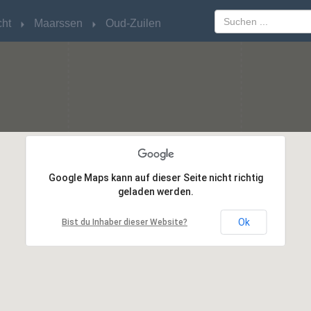
cht
cht
Maarssen
Maarssen
Oud-Zuilen
Oud-Zuilen
Google Maps kann auf dieser Seite nicht richtig
Google Maps kann auf dieser Seite nicht richtig
geladen werden.
geladen werden.
Ok
Ok
Bist du Inhaber dieser Website?
Bist du Inhaber dieser Website?