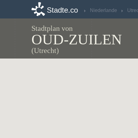
Stadte.co
Stadte.co
Niederlande
Niederlande
Utre
Utre
Stadtplan von
OUD-ZUILEN
(Utrecht)