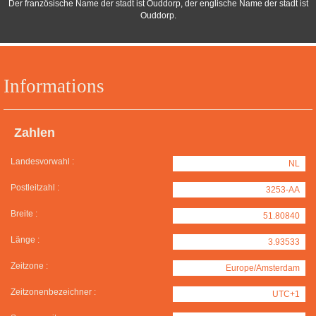
Der französische Name der stadt ist Ouddorp, der englische Name der stadt ist
Ouddorp.
Informations
Zahlen
Landesvorwahl :
NL
Postleitzahl :
3253-AA
Breite :
51.80840
Länge :
3.93533
Zeitzone :
Europe/Amsterdam
Zeitzonenbezeichner :
UTC+1