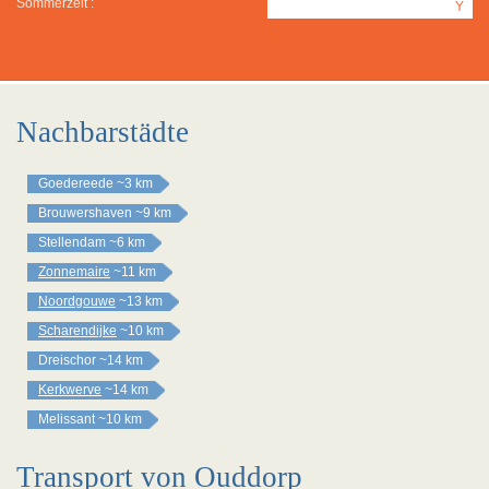
Sommerzeit :
Y
Nachbarstädte
Goedereede
~3 km
Brouwershaven
~9 km
Stellendam
~6 km
Zonnemaire
~11 km
Noordgouwe
~13 km
Scharendijke
~10 km
Dreischor
~14 km
Kerkwerve
~14 km
Melissant
~10 km
Transport von Ouddorp