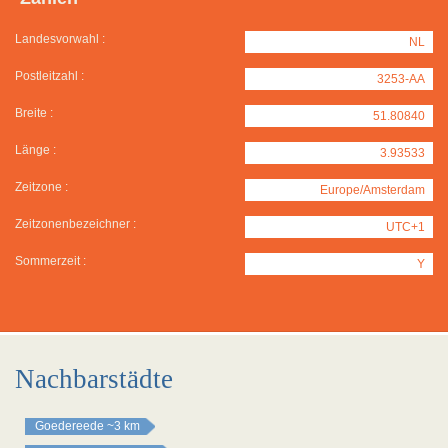
Landesvorwahl :
NL
Postleitzahl :
3253-AA
Breite :
51.80840
Länge :
3.93533
Zeitzone :
Europe/Amsterdam
Zeitzonenbezeichner :
UTC+1
Sommerzeit :
Y
Nachbarstädte
Goedereede
~3 km