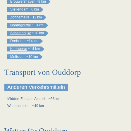
Brouwershaven
~9 km
Stellendam
~6 km
Zonnemaire
~11 km
Noordgouwe
~13 km
Scharendijke
~10 km
Dreischor
~14 km
Kerkwerve
~14 km
Melissant
~10 km
Transport von Ouddorp
Anderen Verkehrsmitteln
Midden-Zeeland Airport
~36 km
Woensdrecht
~49 km