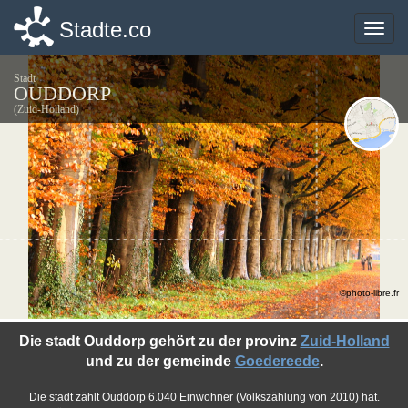
Stadte.co
Stadte.co
Toggle
Toggle
naviga
naviga
Stadt
OUDDORP
(Zuid-Holland)
©photo-libre.fr
Die stadt Ouddorp gehört zu der provinz
Zuid-Holland
und zu der gemeinde
Goedereede
.
Die stadt zählt Ouddorp 6.040 Einwohner (Volkszählung von 2010) hat.