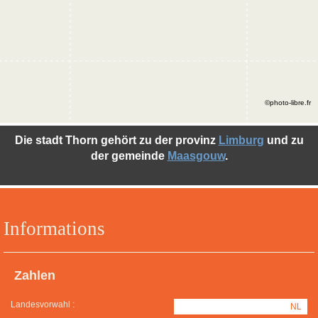
©photo-libre.fr
Die stadt Thorn gehört zu der provinz
Limburg
und zu
der gemeinde
Maasgouw
.
Informations
Zahlen
Landesvorwahl :
NL