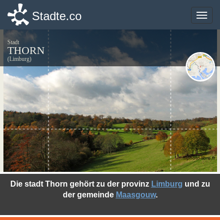
Stadte.co
Stadte.co
Toggle
Toggle
naviga
naviga
Stadt
THORN
(Limburg)
©photo-libre.fr
Die stadt Thorn gehört zu der provinz
Limburg
und zu
der gemeinde
Maasgouw
.