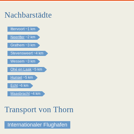
Nachbarstädte
Ittervoort
~1 km
Neeritter
~2 km
Grathem
~3 km
Stevensweert
~4 km
Wessem
~3 km
Ohé en Laak
~5 km
Hunsel
~5 km
Echt
~6 km
Maasbracht
~4 km
Transport von Thorn
Internationaler Flughafen