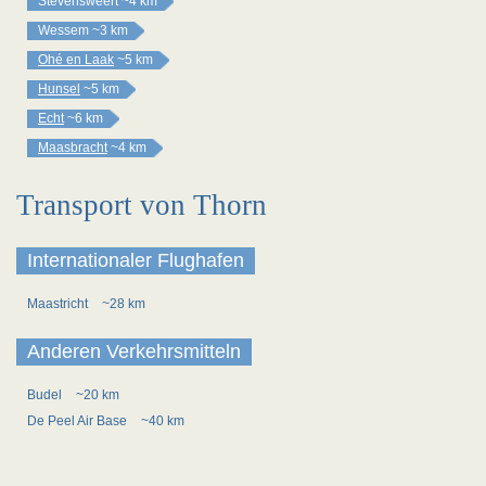
Stevensweert
~4 km
Wessem
~3 km
Ohé en Laak
~5 km
Hunsel
~5 km
Echt
~6 km
Maasbracht
~4 km
Transport von Thorn
Internationaler Flughafen
Maastricht
~28 km
Anderen Verkehrsmitteln
Budel
~20 km
De Peel Air Base
~40 km