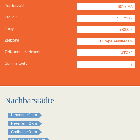
Postleitzahl :
6017-AA
Breite :
51.15977
Länge :
5.83853
Zeitzone :
Europe/Amsterdam
Zeitzonenbezeichner :
UTC+1
Sommerzeit :
Y
Nachbarstädte
Ittervoort
~1 km
Neeritter
~2 km
Grathem
~3 km