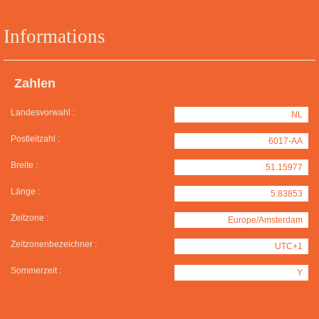
Informations
Zahlen
Landesvorwahl :
NL
Postleitzahl :
6017-AA
Breite :
51.15977
Länge :
5.83853
Zeitzone :
Europe/Amsterdam
Zeitzonenbezeichner :
UTC+1
Sommerzeit :
Y