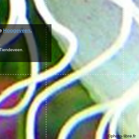
de
Hoogeveen
.
.
 Tiendeveen.
©photo-libre.fr