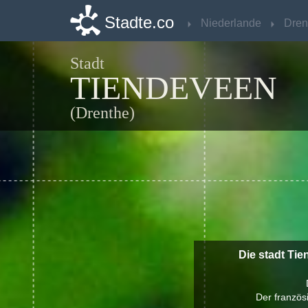
Stadte.co
Stadte.co
Niederlande
Niederlande
Dren
Dren
Stadt
TIENDEVEEN
(Drenthe)
Die stadt Ti
Der französ