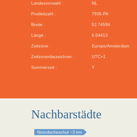
Landesvorwahl :
NL
Postleitzahl :
7936-PA
Breite :
52.74594
Länge :
6.54413
Zeitzone :
Europe/Amsterdam
Zeitzonenbezeichner :
UTC+1
Sommerzeit :
Y
Nachbarstädte
Noordscheschut
~3 km