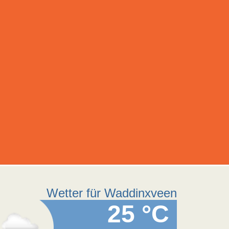
Wetter für Waddinxveen
25 °C