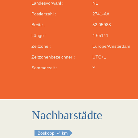
Landesvorwahl :
NL
Postleitzahl :
2741-AA
Breite :
52.05983
Länge :
4.65141
Zeitzone :
Europe/Amsterdam
Zeitzonenbezeichner :
UTC+1
Sommerzeit :
Y
Nachbarstädte
Boskoop
~4 km