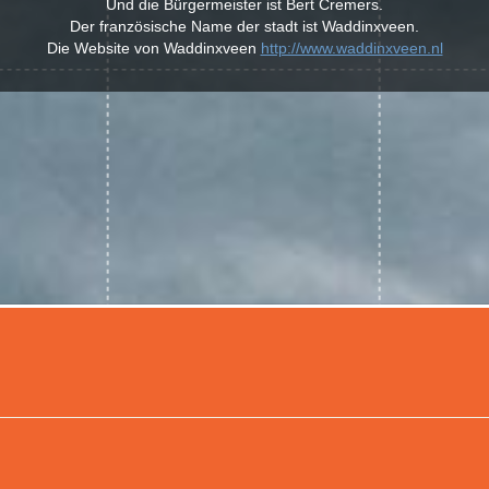
Und die Bürgermeister ist Bert Cremers.
Der französische Name der stadt ist Waddinxveen.
Die Website von Waddinxveen
http://www.waddinxveen.nl