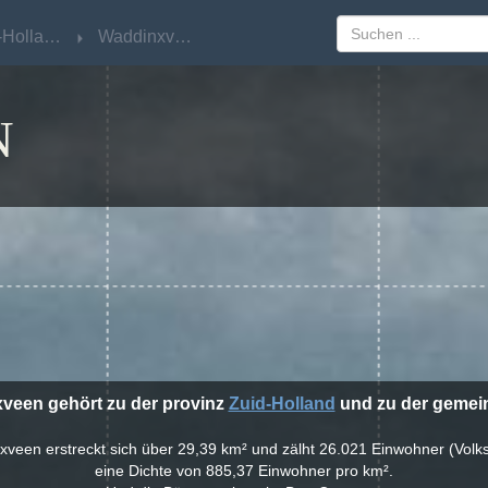
Zuid-Holland
Zuid-Holland
Waddinxveen
Waddinxveen
N
xveen gehört zu der provinz
Zuid-Holland
und zu der geme
nxveen erstreckt sich über 29,39 km² und zälht 26.021 Einwohner (Volk
eine Dichte von 885,37 Einwohner pro km².