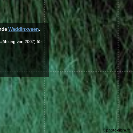
inde
Waddinxveen
.
szählung von 2007) für
©photo-libre.fr