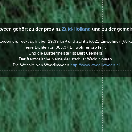
xveen gehört zu der provinz
Zuid-Holland
und zu der geme
nxveen erstreckt sich über 29,39 km² und zälht 26.021 Einwohner (Volk
eine Dichte von 885,37 Einwohner pro km².
Und die Bürgermeister ist Bert Cremers.
Der französische Name der stadt ist Waddinxveen.
Die Website von Waddinxveen
http://www.waddinxveen.nl