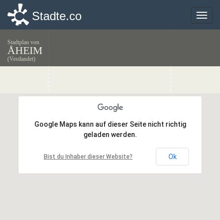
Stadte.co
Stadte.co
Toggle
Toggle
naviga
naviga
Stadtplan von
ÅHEIM
(Vestlandet)
Google Maps kann auf dieser Seite nicht richtig
Google Maps kann auf dieser Seite nicht richtig
geladen werden.
geladen werden.
Ok
Ok
Bist du Inhaber dieser Website?
Bist du Inhaber dieser Website?