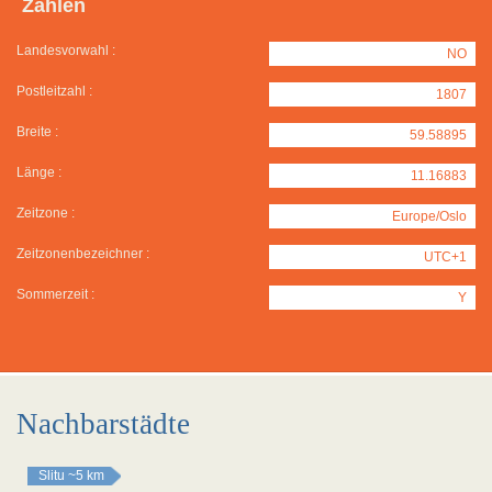
Zahlen
Landesvorwahl :
NO
Postleitzahl :
1807
Breite :
59.58895
Länge :
11.16883
Zeitzone :
Europe/Oslo
Zeitzonenbezeichner :
UTC+1
Sommerzeit :
Y
Nachbarstädte
Slitu
~5 km