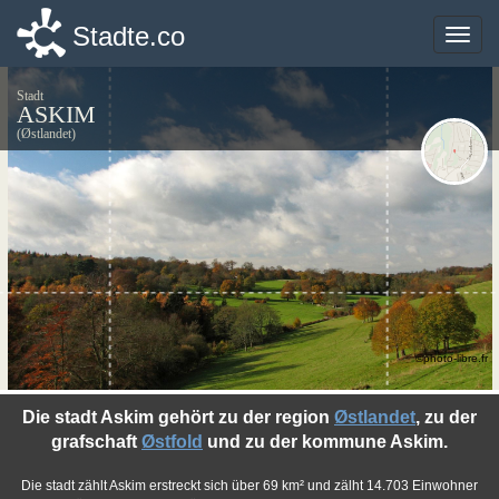
Stadte.co
Stadte.co
Toggle
Toggle
naviga
naviga
Stadt
ASKIM
(Østlandet)
©photo-libre.fr
Die stadt Askim gehört zu der region
Østlandet
, zu der
grafschaft
Østfold
und zu der kommune Askim.
Die stadt zählt Askim erstreckt sich über 69 km² und zälht 14.703 Einwohner