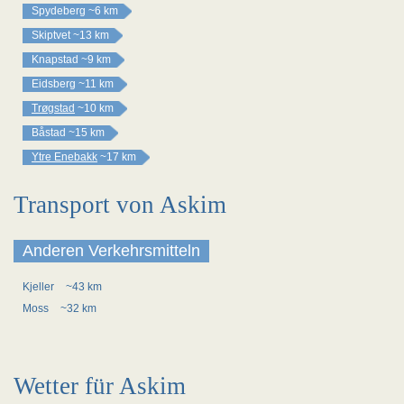
Spydeberg
~6 km
Skiptvet
~13 km
Knapstad
~9 km
Eidsberg
~11 km
Trøgstad
~10 km
Båstad
~15 km
Ytre Enebakk
~17 km
Transport von Askim
Anderen Verkehrsmitteln
Kjeller
~43 km
Moss
~32 km
Wetter für Askim