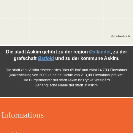
©photo-libre.fr
Die stadt Askim gehört zu der region
Østlandet
, zu der
grafschaft
Østfold
und zu der kommune Askim.
Die stadt zählt Askim erstreckt sich über 69 km² und zälht 14.703 Einwohner
(Volkszählung von 2009) für eine Dichte von 213,09 Einwohner pro km².
Die Bürgermeister der stadt Askim ist Trygve Westgård.
Der englische Name der stadt ist Askim.
Informations