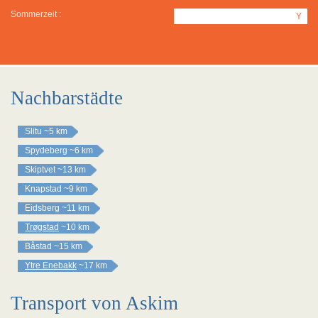
Sommerzeit :
Y
Nachbarstädte
Slitu
~5 km
Spydeberg
~6 km
Skiptvet
~13 km
Knapstad
~9 km
Eidsberg
~11 km
Trøgstad
~10 km
Båstad
~15 km
Ytre Enebakk
~17 km
Transport von Askim