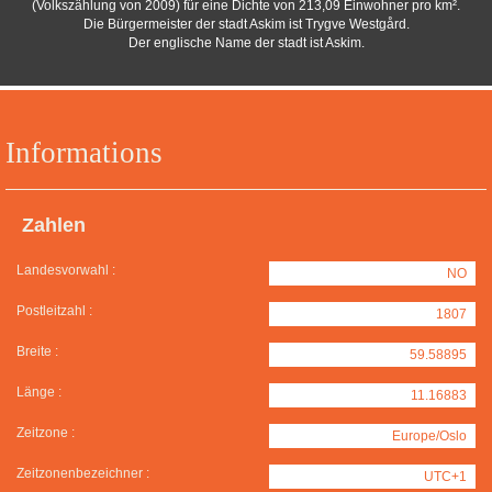
(Volkszählung von 2009) für eine Dichte von 213,09 Einwohner pro km².
Die Bürgermeister der stadt Askim ist Trygve Westgård.
Der englische Name der stadt ist Askim.
Informations
Zahlen
Landesvorwahl :
NO
Postleitzahl :
1807
Breite :
59.58895
Länge :
11.16883
Zeitzone :
Europe/Oslo
Zeitzonenbezeichner :
UTC+1