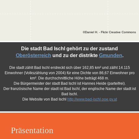
©Daniel H. - Flickr Creative Commons
Die stadt Bad Ischl gehört zu der zustand
Oberösterreich
und zu der distrikte
Gmunden
.
Die stadt zählt Bad Ischl erstreckt sich über 162,85 km² und zälht 14.115
Einwohner (Volkszählung von 2004) für eine Dichte von 86,67 Einwohner pro
km². Die durchschnittliche Höhe beträgt 468 m.
Die Bürgermeister der stadt Bad Ischl ist Hannes Heide (parteifrei).
Der französische Name der stadt ist Bad Ischl, der englische Name der stadt ist
Bad Ischl.
Die Website von Bad Ischl
http://www.bad-ischl.ooe.gv.at
Präsentation