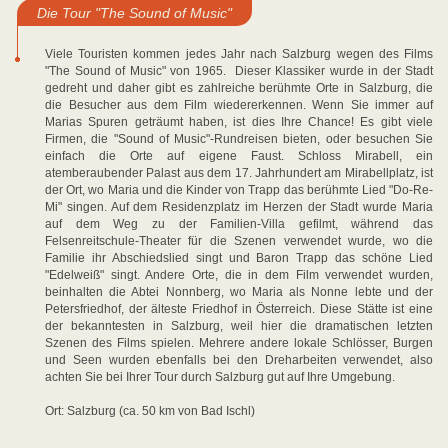
Die Tour "The Sound of Music"
Viele Touristen kommen jedes Jahr nach Salzburg wegen des Films
"The Sound of Music" von 1965. Dieser Klassiker wurde in der Stadt
gedreht und daher gibt es zahlreiche berühmte Orte in Salzburg, die
die Besucher aus dem Film wiedererkennen. Wenn Sie immer auf
Marias Spuren geträumt haben, ist dies Ihre Chance! Es gibt viele
Firmen, die "Sound of Music"-Rundreisen bieten, oder besuchen Sie
einfach die Orte auf eigene Faust. Schloss Mirabell, ein
atemberaubender Palast aus dem 17. Jahrhundert am Mirabellplatz, ist
der Ort, wo Maria und die Kinder von Trapp das berühmte Lied "Do-Re-
Mi" singen. Auf dem Residenzplatz im Herzen der Stadt wurde Maria
auf dem Weg zu der Familien-Villa gefilmt, während das
Felsenreitschule-Theater für die Szenen verwendet wurde, wo die
Familie ihr Abschiedslied singt und Baron Trapp das schöne Lied
"Edelweiß" singt. Andere Orte, die in dem Film verwendet wurden,
beinhalten die Abtei Nonnberg, wo Maria als Nonne lebte und der
Petersfriedhof, der älteste Friedhof in Österreich. Diese Stätte ist eine
der bekanntesten in Salzburg, weil hier die dramatischen letzten
Szenen des Films spielen. Mehrere andere lokale Schlösser, Burgen
und Seen wurden ebenfalls bei den Dreharbeiten verwendet, also
achten Sie bei Ihrer Tour durch Salzburg gut auf Ihre Umgebung.
Ort: Salzburg (ca. 50 km von Bad Ischl)