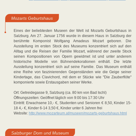
Mozarts Geburtshaus
Eines der beliebtesten Museen der Welt ist Mozarts Geburtshaus in
Salzburg. Am 27. Januar 1756 wurde in diesem Haus in Salzburg der
berühmte Komponist Wolfgang Amadeus Mozart geboren. Die
Ausstellung im ersten Stock des Museums konzentriert sich auf den
Alltag und die Reisen der Familie Mozart, während der zweite Stock
seinen Kompositionen von Opern gewidmet ist und unter anderem
historische Modelle von Bühnendekorationen enthält. Die letzte
Ausstellung konzentriert sich auf seine Familie. Das Museum enthält
eine Reihe von faszinierenden Gegenständen wie die Geige seiner
Kindertage, das Clavichord, mit dem er Stücke wie "Die Zauberflöte"
komponierte sowie Erstausgaben seiner Werke.
Ort: Getreidegasse 9, Salzburg (ca. 80 km von Bad Ischl)
Öffnungszeiten: Geöffnet täglich von 9:00 bis 17:30 Uhr
Eintritt: Erwachsene 10,- €, Studenten und Senioren € 8,50, Kinder 15-
18 4,- €, Kinder 6-14 3,50 €, Kinder unter 6 Jahren frei
Website:
http://www.mozarteum.at/museen/mozarts-geburtshaus.html
Salzburger Dom und Museum