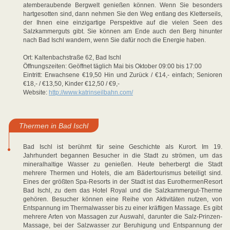
atemberaubende Bergwelt genießen können. Wenn Sie besonders
hartgesotten sind, dann nehmen Sie den Weg entlang des Kletterseils,
der Ihnen eine einzigartige Perspektive auf die vielen Seen des
Salzkammerguts gibt. Sie können am Ende auch den Berg hinunter
nach Bad Ischl wandern, wenn Sie dafür noch die Energie haben.
Ort: Kaltenbachstraße 62, Bad Ischl
Öffnungszeiten: Geöffnet täglich Mai bis Oktober 09:00 bis 17:00
Eintritt: Erwachsene €19,50 Hin und Zurück / €14,- einfach; Senioren
€18,- / €13,50, Kinder €12,50 / €9,-
Website:
http://www.katrinseilbahn.com/
Thermen in Bad Ischl
Bad Ischl ist berühmt für seine Geschichte als Kurort. Im 19.
Jahrhundert begannen Besucher in die Stadt zu strömen, um das
mineralhaltige Wasser zu genießen. Heute beherbergt die Stadt
mehrere Thermen und Hotels, die am Bädertourismus beteiligt sind.
Eines der größten Spa-Resorts in der Stadt ist das EurothermenResort
Bad Ischl, zu dem das Hotel Royal und die Salzkammergut-Therme
gehören. Besucher können eine Reihe von Aktivitäten nutzen, von
Entspannung im Thermalwasser bis zu einer kräftigen Massage. Es gibt
mehrere Arten von Massagen zur Auswahl, darunter die Salz-Prinzen-
Massage, bei der Salzwasser zur Beruhigung und Entspannung der