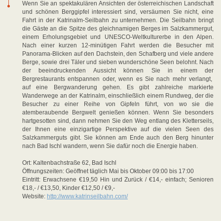
Wenn Sie an spektakulären Ansichten der österreichischen Landschaft
und schönen Berggipfel interessiert sind, versäumen Sie nicht, eine
Fahrt in der Katrinalm-Seilbahn zu unternehmen. Die Seilbahn bringt
die Gäste an die Spitze des gleichnamigen Berges im Salzkammergut,
einem Erholungsgebiet und UNESCO-Weltkulturerbe in den Alpen.
Nach einer kurzen 12-minütigen Fahrt werden die Besucher mit
Panorama-Blicken auf den Dachstein, den Schafberg und viele andere
Berge, sowie drei Täler und sieben wunderschöne Seen belohnt. Nach
der beeindruckenden Aussicht können Sie in einem der
Bergrestaurants entspannen oder, wenn es Sie nach mehr verlangt,
auf eine Bergwanderung gehen. Es gibt zahlreiche markierte
Wanderwege an der Katrinalm, einschließlich einem Rundweg, der die
Besucher zu einer Reihe von Gipfeln führt, von wo sie die
atemberaubende Bergwelt genießen können. Wenn Sie besonders
hartgesotten sind, dann nehmen Sie den Weg entlang des Kletterseils,
der Ihnen eine einzigartige Perspektive auf die vielen Seen des
Salzkammerguts gibt. Sie können am Ende auch den Berg hinunter
nach Bad Ischl wandern, wenn Sie dafür noch die Energie haben.
Ort: Kaltenbachstraße 62, Bad Ischl
Öffnungszeiten: Geöffnet täglich Mai bis Oktober 09:00 bis 17:00
Eintritt: Erwachsene €19,50 Hin und Zurück / €14,- einfach; Senioren
€18,- / €13,50, Kinder €12,50 / €9,-
Website:
http://www.katrinseilbahn.com/