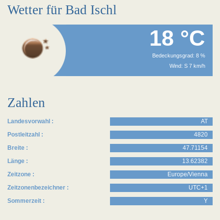
Wetter für Bad Ischl
18 °C
Bedeckungsgrad: 8 %
Wind: S 7 km/h
Zahlen
Landesvorwahl :
AT
Postleitzahl :
4820
Breite :
47.71154
Länge :
13.62382
Zeitzone :
Europe/Vienna
Zeitzonenbezeichner :
UTC+1
Sommerzeit :
Y