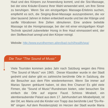
Haut und des Körpers zur Anwendung kommt, und die Sisi-Massage,
bei der eine Kräuter-Essenz Ihrer Wahl verwendet wird, um Ihre Sinne
zu beruhigen. Wenn Sie ein einzigartiges Massage-Erlebnis suchen,
empfiehlt es sich, die Singing-Bowl-Massage auszuprobieren, die vor
über tausend Jahren in Indien entwickelt wurde und bei der Klänge und
sanfte Vibrationen Ihre Zellen stimulieren. Eine andere beliebte
Massage ist die Honigmassage, bei der mit einer einzigartigen Klopf-
Technik speziell zubereiteter Honig in Ihre Haut einmassiert wird, der
den Stoffwechsel anregt und den Körper reinigt.
Website:
http://www.eurothermen.at/en/bad-ischl/health/spa/
Die Tour "The Sound of Music"
Viele Touristen kommen jedes Jahr nach Salzburg wegen des Films
"The Sound of Music" von 1965. Dieser Klassiker wurde in der Stadt
gedreht und daher gibt es zahlreiche berühmte Orte in Salzburg, die
die Besucher aus dem Film wiedererkennen. Wenn Sie immer auf
Marias Spuren geträumt haben, ist dies Ihre Chance! Es gibt viele
Firmen, die "Sound of Music"-Rundreisen bieten, oder besuchen Sie
einfach die Orte auf eigene Faust. Schloss Mirabell, ein
atemberaubender Palast aus dem 17. Jahrhundert am Mirabellplatz, ist
der Ort, wo Maria und die Kinder von Trapp das berühmte Lied "Do-Re-
Mi" singen. Auf dem Residenzplatz im Herzen der Stadt wurde Maria