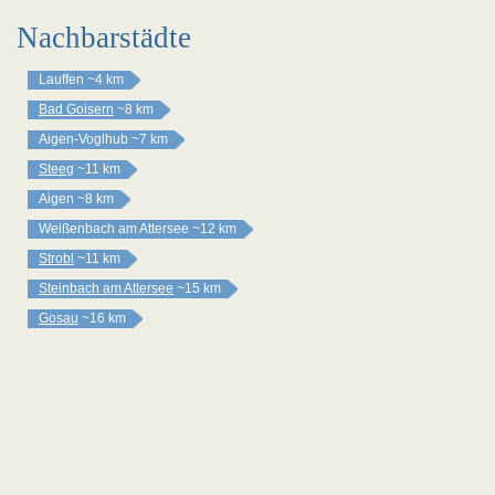
Nachbarstädte
Lauffen
~4 km
Bad Goisern
~8 km
Aigen-Voglhub
~7 km
Steeg
~11 km
Aigen
~8 km
Weißenbach am Attersee
~12 km
Strobl
~11 km
Steinbach am Attersee
~15 km
Gosau
~16 km