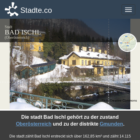
Stadte.co
Stadte.co
Toggle
Toggle
naviga
naviga
Stadt
BAD ISCHL
(Oberösterreich)
©Daniel H. - Flickr Creative Commons
Die stadt Bad Ischl gehört zu der zustand
Oberösterreich
und zu der distrikte
Gmunden
.
Die stadt zählt Bad Ischl erstreckt sich über 162,85 km² und zälht 14.115