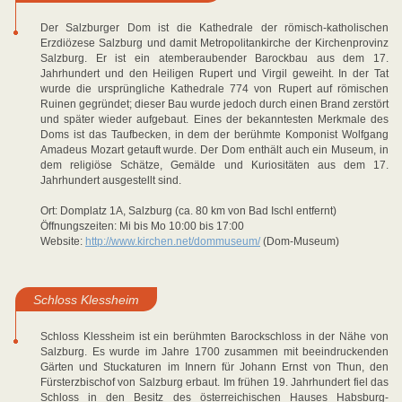
Der Salzburger Dom ist die Kathedrale der römisch-katholischen
Erzdiözese Salzburg und damit Metropolitankirche der Kirchenprovinz
Salzburg. Er ist ein atemberaubender Barockbau aus dem 17.
Jahrhundert und den Heiligen Rupert und Virgil geweiht. In der Tat
wurde die ursprüngliche Kathedrale 774 von Rupert auf römischen
Ruinen gegründet; dieser Bau wurde jedoch durch einen Brand zerstört
und später wieder aufgebaut. Eines der bekanntesten Merkmale des
Doms ist das Taufbecken, in dem der berühmte Komponist Wolfgang
Amadeus Mozart getauft wurde. Der Dom enthält auch ein Museum, in
dem religiöse Schätze, Gemälde und Kuriositäten aus dem 17.
Jahrhundert ausgestellt sind.
Ort: Domplatz 1A, Salzburg (ca. 80 km von Bad Ischl entfernt)
Öffnungszeiten: Mi bis Mo 10:00 bis 17:00
Website:
http://www.kirchen.net/dommuseum/
(Dom-Museum)
Schloss Klessheim
Schloss Klessheim ist ein berühmten Barockschloss in der Nähe von
Salzburg. Es wurde im Jahre 1700 zusammen mit beeindruckenden
Gärten und Stuckaturen im Innern für Johann Ernst von Thun, den
Fürsterzbischof von Salzburg erbaut. Im frühen 19. Jahrhundert fiel das
Schloss in den Besitz des österreichischen Hauses Habsburg-