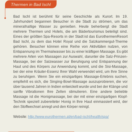
Thermen in Bad Ischl
Bad Ischl ist berühmt für seine Geschichte als Kurort. Im 19.
Jahrhundert begannen Besucher in die Stadt zu strömen, um das
mineralhaltige Wasser zu genießen. Heute beherbergt die Stadt
mehrere Thermen und Hotels, die am Bädertourismus beteiligt sind.
Eines der größten Spa-Resorts in der Stadt ist das EurothermenResort
Bad Ischl, zu dem das Hotel Royal und die Salzkammergut-Therme
gehören. Besucher können eine Reihe von Aktivitäten nutzen, von
Entspannung im Thermalwasser bis zu einer kräftigen Massage. Es gibt
mehrere Arten von Massagen zur Auswahl, darunter die Salz-Prinzen-
Massage, bei der Salzwasser zur Beruhigung und Entspannung der
Haut und des Körpers zur Anwendung kommt, und die Sisi-Massage,
bei der eine Kräuter-Essenz Ihrer Wahl verwendet wird, um Ihre Sinne
zu beruhigen. Wenn Sie ein einzigartiges Massage-Erlebnis suchen,
empfiehlt es sich, die Singing-Bowl-Massage auszuprobieren, die vor
über tausend Jahren in Indien entwickelt wurde und bei der Klänge und
sanfte Vibrationen Ihre Zellen stimulieren. Eine andere beliebte
Massage ist die Honigmassage, bei der mit einer einzigartigen Klopf-
Technik speziell zubereiteter Honig in Ihre Haut einmassiert wird, der
den Stoffwechsel anregt und den Körper reinigt.
Website:
http://www.eurothermen.at/en/bad-ischl/health/spa/