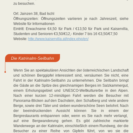
zu besuchen.
Ort: Jainzen 38, Bad Ischl
Öffnungszeiten: Öffnungszeiten variieren je nach Jahreszeit, siehe
Website für Informationen
Eintritt: Erwachsene €4,50 für Park / €13,50 für Park und Kaiservilla,
Studenten und Senioren €3,50/€12,- Kinder 7 bis 16 €3,50/€7,50
Website:
http://www.kaiservilla.at/index.php/en/
Die Katrinalm-Seilbahn
Wenn Sie an spektakulären Ansichten der österreichischen Landschaft
und schönen Berggipfel interessiert sind, versäumen Sie nicht, eine
Fahrt in der Katrinalm-Seilbahn zu unternehmen. Die Seilbahn bringt
die Gäste an die Spitze des gleichnamigen Berges im Salzkammergut,
einem Erholungsgebiet und UNESCO-Weltkulturerbe in den Alpen.
Nach einer kurzen 12-minütigen Fahrt werden die Besucher mit
Panorama-Blicken auf den Dachstein, den Schafberg und viele andere
Berge, sowie drei Täler und sieben wunderschöne Seen belohnt. Nach
der beeindruckenden Aussicht können Sie in einem der
Bergrestaurants entspannen oder, wenn es Sie nach mehr verlangt,
auf eine Bergwanderung gehen. Es gibt zahlreiche markierte
Wanderwege an der Katrinalm, einschließlich einem Rundweg, der die
Besucher zu einer Reihe von Gipfeln führt, von wo sie die