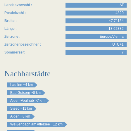
Landesvorwahl :
AT
Postleitzahl :
4820
Breite :
47.71154
Länge :
13.62382
Zeitzone :
Europe/Vienna
Zeitzonenbezeichner :
UTC+1
Sommerzeit :
Y
Nachbarstädte
Lauffen
~4 km
Bad Goisern
~8 km
Aigen-Voglhub
~7 km
Steeg
~11 km
Aigen
~8 km
Weißenbach am Attersee
~12 km