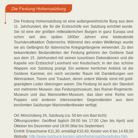
Die Festung Hohensalzburg
Die Festung Hohensalzburg ist eine außergewöhnliche Burg aus dem
11. Jahrhundert, die für die Erzbischöfe von Salzburg errichtet wurde.
Sie ist eine der größten mittelalterlichen Burgen in ganz Europa und
schon seit den späten 1800er Jahren eine bedeutende
Touristenattraktion Österreichs. Während des ersten Weltkriegs wurde
sie als Gefängnis für italienische Kriegsgefangene verwendet. Zu den
bekanntesten Bestandteilen der Festung gehören der Goldene Saal
aus dem 15. Jahrhundert mit seinen luxuriösen Dekorationen und die
Kapelle von Erzbischof Leonhard von Keutschach, in der das schöne
Wappen von Salzburg prangt. Ein weiterer herrlicher Anblick ist die
Goldene Kammer, ein reich verzierter Raum mit Darstellungen von
Weinranken, Tieren und Trauben, deren untere Wände einst mit gold-
geprägtem Leder überzogen waren. Die Festung ist auch der Standort
von mehreren Museen: das Festungsmuseum, das Rainer-Regiments-
Museum und das Marionetten-Museum, das über eine Reihe von
Puppen und anderen interessanten Gegenständen aus dem
berühmten Salzburger Marionettentheater verfügt.
Ort: Mönchsberg 34, Salzburg (ca. 50 km von Bad Ischl)
Öffnungszeiten: Geöffnet täglich 09:00 bis 17:00 (Jan bis April) und
Oktober bis Dezember und 19:00 (Mai bis September)
Eintritt: Erwachsene €11,30; ermäßigt €10,40, Kinder von 6 bis 14 €6,50
Website:
http://www.salzburg-burgen.at/en/hohensalzburg/index.htm