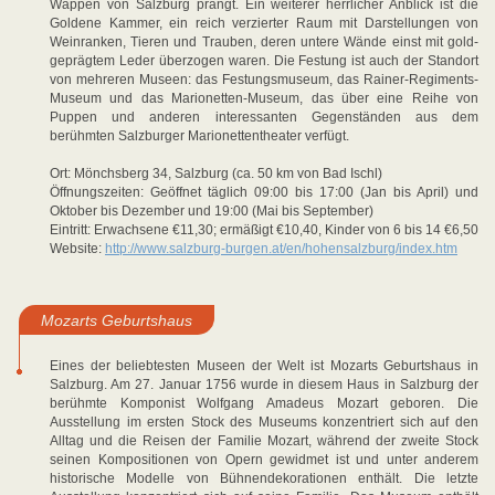
Wappen von Salzburg prangt. Ein weiterer herrlicher Anblick ist die
Goldene Kammer, ein reich verzierter Raum mit Darstellungen von
Weinranken, Tieren und Trauben, deren untere Wände einst mit gold-
geprägtem Leder überzogen waren. Die Festung ist auch der Standort
von mehreren Museen: das Festungsmuseum, das Rainer-Regiments-
Museum und das Marionetten-Museum, das über eine Reihe von
Puppen und anderen interessanten Gegenständen aus dem
berühmten Salzburger Marionettentheater verfügt.
Ort: Mönchsberg 34, Salzburg (ca. 50 km von Bad Ischl)
Öffnungszeiten: Geöffnet täglich 09:00 bis 17:00 (Jan bis April) und
Oktober bis Dezember und 19:00 (Mai bis September)
Eintritt: Erwachsene €11,30; ermäßigt €10,40, Kinder von 6 bis 14 €6,50
Website:
http://www.salzburg-burgen.at/en/hohensalzburg/index.htm
Mozarts Geburtshaus
Eines der beliebtesten Museen der Welt ist Mozarts Geburtshaus in
Salzburg. Am 27. Januar 1756 wurde in diesem Haus in Salzburg der
berühmte Komponist Wolfgang Amadeus Mozart geboren. Die
Ausstellung im ersten Stock des Museums konzentriert sich auf den
Alltag und die Reisen der Familie Mozart, während der zweite Stock
seinen Kompositionen von Opern gewidmet ist und unter anderem
historische Modelle von Bühnendekorationen enthält. Die letzte