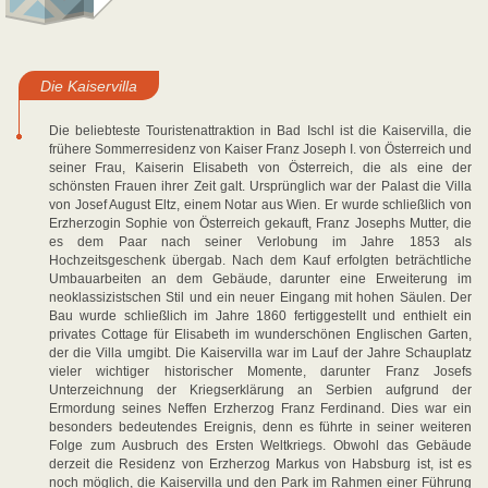
Die Kaiservilla
Die beliebteste Touristenattraktion in Bad Ischl ist die Kaiservilla, die
frühere Sommerresidenz von Kaiser Franz Joseph I. von Österreich und
seiner Frau, Kaiserin Elisabeth von Österreich, die als eine der
schönsten Frauen ihrer Zeit galt. Ursprünglich war der Palast die Villa
von Josef August Eltz, einem Notar aus Wien. Er wurde schließlich von
Erzherzogin Sophie von Österreich gekauft, Franz Josephs Mutter, die
es dem Paar nach seiner Verlobung im Jahre 1853 als
Hochzeitsgeschenk übergab. Nach dem Kauf erfolgten beträchtliche
Umbauarbeiten an dem Gebäude, darunter eine Erweiterung im
neoklassizistschen Stil und ein neuer Eingang mit hohen Säulen. Der
Bau wurde schließlich im Jahre 1860 fertiggestellt und enthielt ein
privates Cottage für Elisabeth im wunderschönen Englischen Garten,
der die Villa umgibt. Die Kaiservilla war im Lauf der Jahre Schauplatz
vieler wichtiger historischer Momente, darunter Franz Josefs
Unterzeichnung der Kriegserklärung an Serbien aufgrund der
Ermordung seines Neffen Erzherzog Franz Ferdinand. Dies war ein
besonders bedeutendes Ereignis, denn es führte in seiner weiteren
Folge zum Ausbruch des Ersten Weltkriegs. Obwohl das Gebäude
derzeit die Residenz von Erzherzog Markus von Habsburg ist, ist es
noch möglich, die Kaiservilla und den Park im Rahmen einer Führung