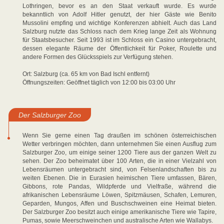
Lothringen, bevor es an den Staat verkauft wurde. Es wurde
bekanntlich von Adolf Hitler genutzt, der hier Gäste wie Benito
Mussolini empfing und wichtige Konferenzen abhielt. Auch das Land
Salzburg nutzte das Schloss nach dem Krieg lange Zeit als Wohnung
für Staatsbesucher. Seit 1993 ist im Schloss ein Casino untergebracht,
dessen elegante Räume der Öffentlichkeit für Poker, Roulette und
andere Formen des Glücksspiels zur Verfügung stehen.
Ort: Salzburg (ca. 65 km von Bad Ischl entfernt)
Öffnungszeiten: Geöffnet täglich von 12:00 bis 03:00 Uhr
Der Salzburger Zoo
Wenn Sie gerne einen Tag draußen im schönen österreichischen
Wetter verbringen möchten, dann unternehmen Sie einen Ausflug zum
Salzburger Zoo, um einige seiner 1200 Tiere aus der ganzen Welt zu
sehen. Der Zoo beheimatet über 100 Arten, die in einer Vielzahl von
Lebensräumen untergebracht sind, von Felsenlandschaften bis zu
weiten Ebenen. Die in Eurasien heimischen Tiere umfassen, Bären,
Gibbons, rote Pandas, Wildpferde und Vielfraße, während die
afrikanischen Lebensräume Löwen, Spitzmäusen, Schafen, Lemuren,
Geparden, Mungos, Affen und Buschschweinen eine Heimat bieten.
Der Salzburger Zoo besitzt auch einige amerikanische Tiere wie Tapire,
Pumas, sowie Meerschweinchen und australische Arten wie Wallabys.