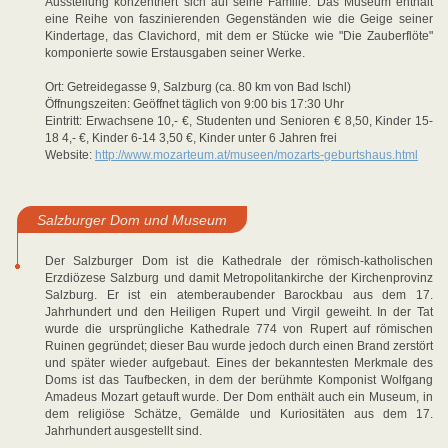
Ausstellung konzentriert sich auf seine Familie. Das Museum enthält
eine Reihe von faszinierenden Gegenständen wie die Geige seiner
Kindertage, das Clavichord, mit dem er Stücke wie "Die Zauberflöte"
komponierte sowie Erstausgaben seiner Werke.
Ort: Getreidegasse 9, Salzburg (ca. 80 km von Bad Ischl)
Öffnungszeiten: Geöffnet täglich von 9:00 bis 17:30 Uhr
Eintritt: Erwachsene 10,- €, Studenten und Senioren € 8,50, Kinder 15-
18 4,- €, Kinder 6-14 3,50 €, Kinder unter 6 Jahren frei
Website:
http://www.mozarteum.at/museen/mozarts-geburtshaus.html
Salzburger Dom und Museum
Der Salzburger Dom ist die Kathedrale der römisch-katholischen
Erzdiözese Salzburg und damit Metropolitankirche der Kirchenprovinz
Salzburg. Er ist ein atemberaubender Barockbau aus dem 17.
Jahrhundert und den Heiligen Rupert und Virgil geweiht. In der Tat
wurde die ursprüngliche Kathedrale 774 von Rupert auf römischen
Ruinen gegründet; dieser Bau wurde jedoch durch einen Brand zerstört
und später wieder aufgebaut. Eines der bekanntesten Merkmale des
Doms ist das Taufbecken, in dem der berühmte Komponist Wolfgang
Amadeus Mozart getauft wurde. Der Dom enthält auch ein Museum, in
dem religiöse Schätze, Gemälde und Kuriositäten aus dem 17.
Jahrhundert ausgestellt sind.