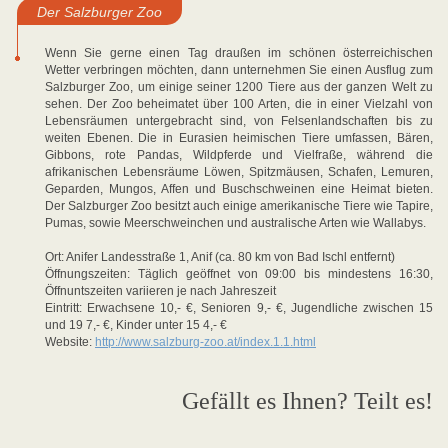
Der Salzburger Zoo
Wenn Sie gerne einen Tag draußen im schönen österreichischen
Wetter verbringen möchten, dann unternehmen Sie einen Ausflug zum
Salzburger Zoo, um einige seiner 1200 Tiere aus der ganzen Welt zu
sehen. Der Zoo beheimatet über 100 Arten, die in einer Vielzahl von
Lebensräumen untergebracht sind, von Felsenlandschaften bis zu
weiten Ebenen. Die in Eurasien heimischen Tiere umfassen, Bären,
Gibbons, rote Pandas, Wildpferde und Vielfraße, während die
afrikanischen Lebensräume Löwen, Spitzmäusen, Schafen, Lemuren,
Geparden, Mungos, Affen und Buschschweinen eine Heimat bieten.
Der Salzburger Zoo besitzt auch einige amerikanische Tiere wie Tapire,
Pumas, sowie Meerschweinchen und australische Arten wie Wallabys.
Ort: Anifer Landesstraße 1, Anif (ca. 80 km von Bad Ischl entfernt)
Öffnungszeiten: Täglich geöffnet von 09:00 bis mindestens 16:30,
Öffnuntszeiten variieren je nach Jahreszeit
Eintritt: Erwachsene 10,- €, Senioren 9,- €, Jugendliche zwischen 15
und 19 7,- €, Kinder unter 15 4,- €
Website:
http://www.salzburg-zoo.at/index.1.1.html
Gefällt es Ihnen? Teilt es!