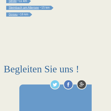
Strobl
~11 km
Steinbach am Attersee
~15 km
Gosau
~16 km
Begleiten Sie uns !