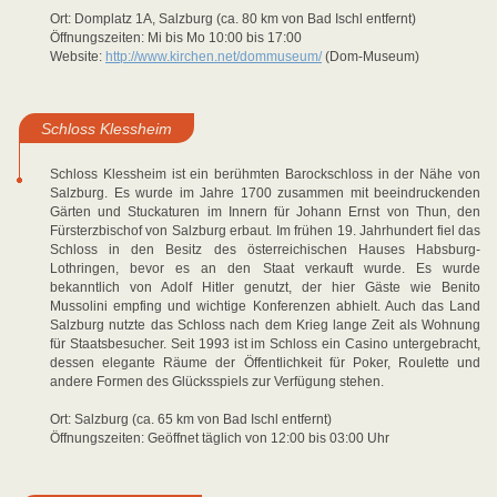
Ort: Domplatz 1A, Salzburg (ca. 80 km von Bad Ischl entfernt)
Öffnungszeiten: Mi bis Mo 10:00 bis 17:00
Website:
http://www.kirchen.net/dommuseum/
(Dom-Museum)
Schloss Klessheim
Schloss Klessheim ist ein berühmten Barockschloss in der Nähe von
Salzburg. Es wurde im Jahre 1700 zusammen mit beeindruckenden
Gärten und Stuckaturen im Innern für Johann Ernst von Thun, den
Fürsterzbischof von Salzburg erbaut. Im frühen 19. Jahrhundert fiel das
Schloss in den Besitz des österreichischen Hauses Habsburg-
Lothringen, bevor es an den Staat verkauft wurde. Es wurde
bekanntlich von Adolf Hitler genutzt, der hier Gäste wie Benito
Mussolini empfing und wichtige Konferenzen abhielt. Auch das Land
Salzburg nutzte das Schloss nach dem Krieg lange Zeit als Wohnung
für Staatsbesucher. Seit 1993 ist im Schloss ein Casino untergebracht,
dessen elegante Räume der Öffentlichkeit für Poker, Roulette und
andere Formen des Glücksspiels zur Verfügung stehen.
Ort: Salzburg (ca. 65 km von Bad Ischl entfernt)
Öffnungszeiten: Geöffnet täglich von 12:00 bis 03:00 Uhr