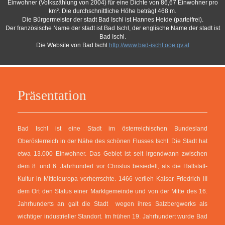
Einwohner (Volkszählung von 2004) für eine Dichte von 86,67 Einwohner pro
km². Die durchschnittliche Höhe beträgt 468 m.
Die Bürgermeister der stadt Bad Ischl ist Hannes Heide (parteifrei).
Der französische Name der stadt ist Bad Ischl, der englische Name der stadt ist
Bad Ischl.
Die Website von Bad Ischl
http://www.bad-ischl.ooe.gv.at
Präsentation
Bad Ischl ist eine Stadt im österreichischen Bundesland
Oberösterreich in der Nähe des schönen Flusses Ischl. Die Stadt hat
etwa 13.000 Einwohner. Das Gebiet ist seit irgendwann zwischen
dem 8. und 6. Jahrhundert vor Christus besiedelt, als die Hallstatt-
Kultur in Mitteleuropa vorherrschte. 1466 verlieh Kaiser Friedrich III
dem Ort den Status einer Marktgemeinde und von der Mitte des 16.
Jahrhunderts an galt die Stadt wegen ihres Salzbergwerks als
wichtiger industrieller Standort. Im frühen 19. Jahrhundert wurde Bad