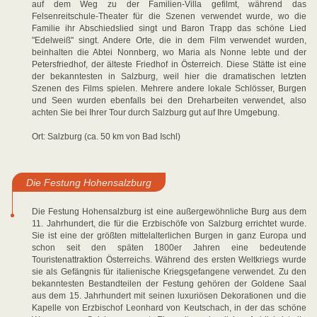
auf dem Weg zu der Familien-Villa gefilmt, während das
Felsenreitschule-Theater für die Szenen verwendet wurde, wo die
Familie ihr Abschiedslied singt und Baron Trapp das schöne Lied
"Edelweiß" singt. Andere Orte, die in dem Film verwendet wurden,
beinhalten die Abtei Nonnberg, wo Maria als Nonne lebte und der
Petersfriedhof, der älteste Friedhof in Österreich. Diese Stätte ist eine
der bekanntesten in Salzburg, weil hier die dramatischen letzten
Szenen des Films spielen. Mehrere andere lokale Schlösser, Burgen
und Seen wurden ebenfalls bei den Dreharbeiten verwendet, also
achten Sie bei Ihrer Tour durch Salzburg gut auf Ihre Umgebung.
Ort: Salzburg (ca. 50 km von Bad Ischl)
Die Festung Hohensalzburg
Die Festung Hohensalzburg ist eine außergewöhnliche Burg aus dem
11. Jahrhundert, die für die Erzbischöfe von Salzburg errichtet wurde.
Sie ist eine der größten mittelalterlichen Burgen in ganz Europa und
schon seit den späten 1800er Jahren eine bedeutende
Touristenattraktion Österreichs. Während des ersten Weltkriegs wurde
sie als Gefängnis für italienische Kriegsgefangene verwendet. Zu den
bekanntesten Bestandteilen der Festung gehören der Goldene Saal
aus dem 15. Jahrhundert mit seinen luxuriösen Dekorationen und die
Kapelle von Erzbischof Leonhard von Keutschach, in der das schöne