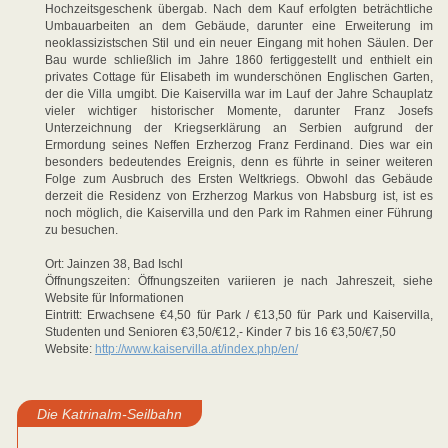
Hochzeitsgeschenk übergab. Nach dem Kauf erfolgten beträchtliche
Umbauarbeiten an dem Gebäude, darunter eine Erweiterung im
neoklassizistschen Stil und ein neuer Eingang mit hohen Säulen. Der
Bau wurde schließlich im Jahre 1860 fertiggestellt und enthielt ein
privates Cottage für Elisabeth im wunderschönen Englischen Garten,
der die Villa umgibt. Die Kaiservilla war im Lauf der Jahre Schauplatz
vieler wichtiger historischer Momente, darunter Franz Josefs
Unterzeichnung der Kriegserklärung an Serbien aufgrund der
Ermordung seines Neffen Erzherzog Franz Ferdinand. Dies war ein
besonders bedeutendes Ereignis, denn es führte in seiner weiteren
Folge zum Ausbruch des Ersten Weltkriegs. Obwohl das Gebäude
derzeit die Residenz von Erzherzog Markus von Habsburg ist, ist es
noch möglich, die Kaiservilla und den Park im Rahmen einer Führung
zu besuchen.
Ort: Jainzen 38, Bad Ischl
Öffnungszeiten: Öffnungszeiten variieren je nach Jahreszeit, siehe
Website für Informationen
Eintritt: Erwachsene €4,50 für Park / €13,50 für Park und Kaiservilla,
Studenten und Senioren €3,50/€12,- Kinder 7 bis 16 €3,50/€7,50
Website:
http://www.kaiservilla.at/index.php/en/
Die Katrinalm-Seilbahn