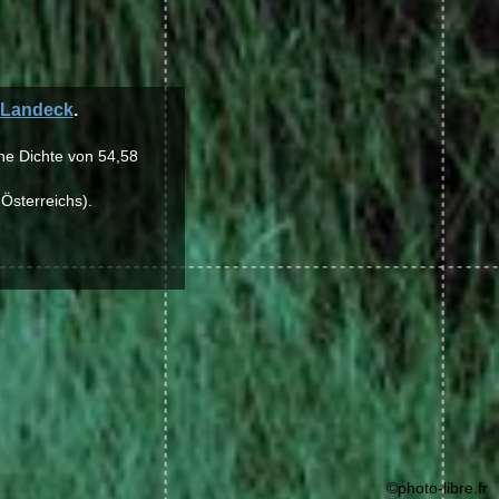
Landeck
.
ine Dichte von 54,58
 Österreichs).
©photo-libre.fr