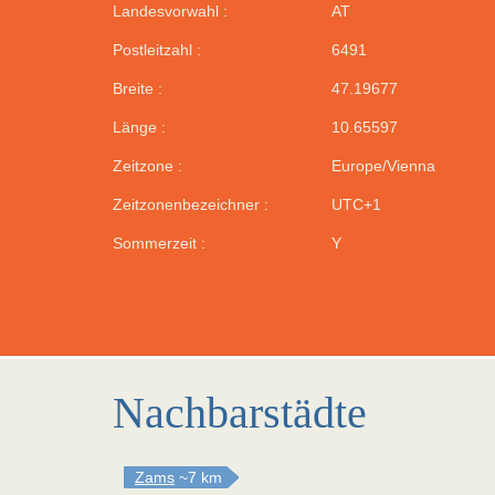
Landesvorwahl :
AT
Postleitzahl :
6491
Breite :
47.19677
Länge :
10.65597
Zeitzone :
Europe/Vienna
Zeitzonenbezeichner :
UTC+1
Sommerzeit :
Y
Nachbarstädte
Zams
~7 km