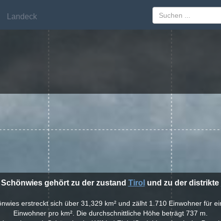
Landeck
Landeck
t Schönwies gehört zu der zustand
Tirol
und zu der distrikte
önwies erstreckt sich über 31,329 km² und zälht 1.710 Einwohner für e
Einwohner pro km². Die durchschnittliche Höhe beträgt 737 m.