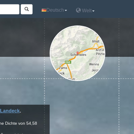
Deutsch
Deutsch
Welt
Welt
Landeck
.
ine Dichte von 54,58