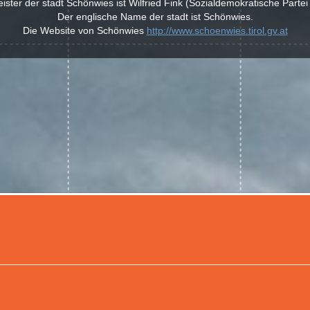
ster der stadt Schönwies ist Wilfried Fink (Sozialdemokratische Partei
Der englische Name der stadt ist Schönwies.
Die Website von Schönwies
http://www.schoenwies.tirol.gv.at