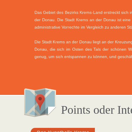
Das Gebiet des Bezirks Krems-Land erstreckt sich
der Donau. Die Stadt Krems an der Donau ist eine 
administrative Vorrechte im Vergleich zu anderen S
Die Stadt Krems an der Donau liegt an der Kreuzun
Donau, die sich im Osten des Tals der schönen W
genug, um sich entspannen zu können, und geschäfti
Points oder In