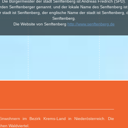
Die Bürgermeister der stadt Senftenberg ist Andreas Fredrich (SPD).
rden Senftenberger genannt. und der lokale Name des Senftenberg ist
stadt ist Senftenberg, der englische Name der stadt ist Senftenberg,
Senftenberg.
Die Website von Senftenberg
http://www.senftenberg.de
inwohnern im Bezirk Krems-Land in Niederösterreich. Die
hen Waldviertel.