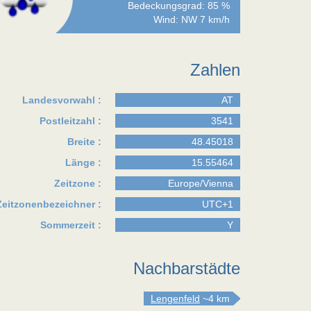
Bedeckungsgrad: 85 %
Wind: NW 7 km/h
Zahlen
Landesvorwahl :
AT
Postleitzahl :
3541
Breite :
48.45018
Länge :
15.55464
Zeitzone :
Europe/Vienna
Zeitzonenbezeichner :
UTC+1
Sommerzeit :
Y
Nachbarstädte
Lengenfeld
~4 km