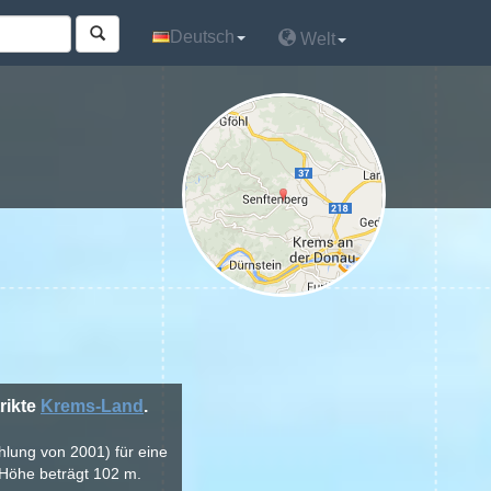
Deutsch
Deutsch
Welt
Welt
rikte
Krems-Land
.
hlung von 2001) für eine
 Höhe beträgt 102 m.