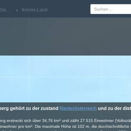
Niederösterreich
Niederösterreich
Krems-Land
Krems-Land
berg gehört zu der zustand
Niederösterreich
und zu der dist
berg erstreckt sich über 34,76 km² und zälht 27.515 Einwohner (Volkszä
inwohner pro km². Die maximale Höhe ist 102 m, die durchschnittliche