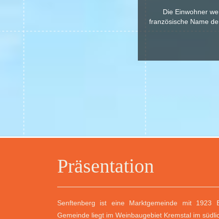
Die Einwohner we
französische Name der 
Präsentation
Senftenberg ist eine Marktgemeinde mit 1923 E
Gemeinde liegt im Weinbaugebiet Kremstal im südlic