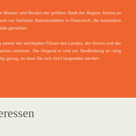
 im Westen und Norden der größten Stadt der Region, Krems an
von nur fünfzehn Statutarstädten in Österreich, die besondere
tädte genießen.
g zweier der wichtigsten Flüsse des Landes, der Krems und der
achau vereinen. Die Gegend in und um Senftenberg ist ruhig
g genug, so dass Sie sich nicht langweilen werden.
teressen