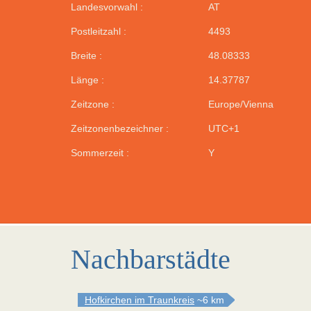
Landesvorwahl :
AT
Postleitzahl :
4493
Breite :
48.08333
Länge :
14.37787
Zeitzone :
Europe/Vienna
Zeitzonenbezeichner :
UTC+1
Sommerzeit :
Y
Nachbarstädte
Hofkirchen im Traunkreis
~6 km