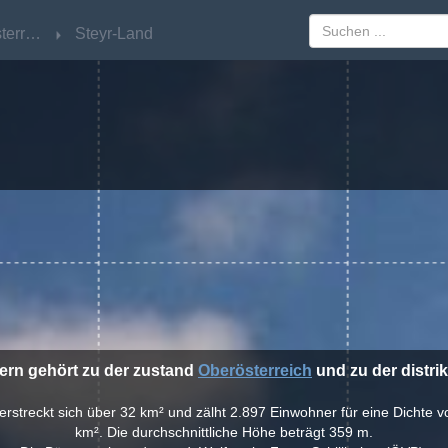
Oberösterreich
Oberösterreich
Steyr-Land
Steyr-Land
fern gehört zu der zustand
Oberösterreich
und zu der distri
 erstreckt sich über 32 km² und zälht 2.897 Einwohner für eine Dichte
km². Die durchschnittliche Höhe beträgt 359 m.