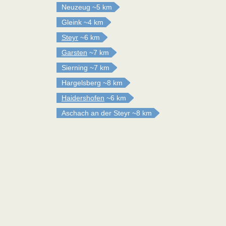
Neuzeug
~5 km
Gleink
~4 km
Steyr
~6 km
Garsten
~7 km
Sierning
~7 km
Hargelsberg
~8 km
Haidershofen
~6 km
Aschach an der Steyr
~8 km