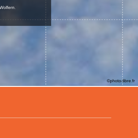
Wolfern.
©photo-libre.fr