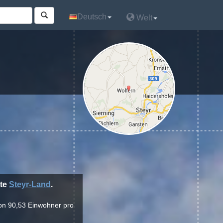
Deutsch
Deutsch
Welt
Welt
kte
Steyr-Land
.
 von 90,53 Einwohner pro