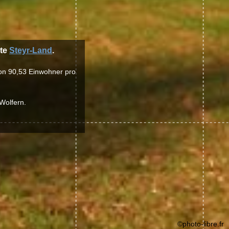
kte
Steyr-Land
.
 von 90,53 Einwohner pro
Wolfern.
©photo-libre.fr