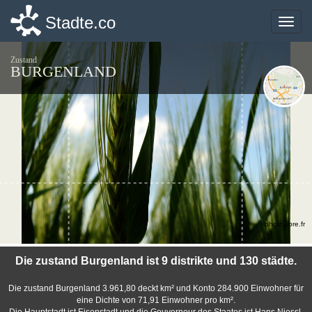
Stadte.co
Stadte.co
Toggle
Toggle
naviga
naviga
Zustand
BURGENLAND
©photo-libre.fr
Die zustand Burgenland ist 9 distrikte und 130 städte.
Die zustand Burgenland 3.961,80 deckt km² und Konto 284.900 Einwohner für
eine Dichte von 71,91 Einwohner pro km².