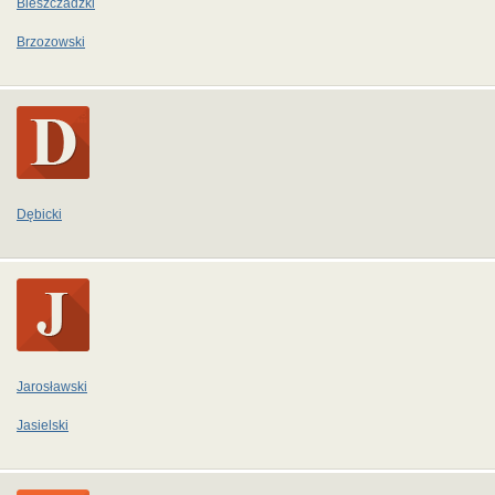
Bieszczadzki
Brzozowski
Dębicki
Jarosławski
Jasielski