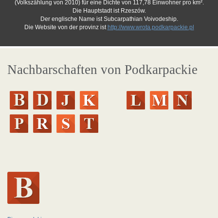
(Volkszählung von 2010) für eine Dichte von 117,78 Einwohner pro km².
Die Hauptstadt ist Rzeszów.
Der englische Name ist Subcarpathian Voivodeship.
Die Website von der provinz ist
http://www.wrota.podkarpackie.pl
Nachbarschaften von Podkarpackie