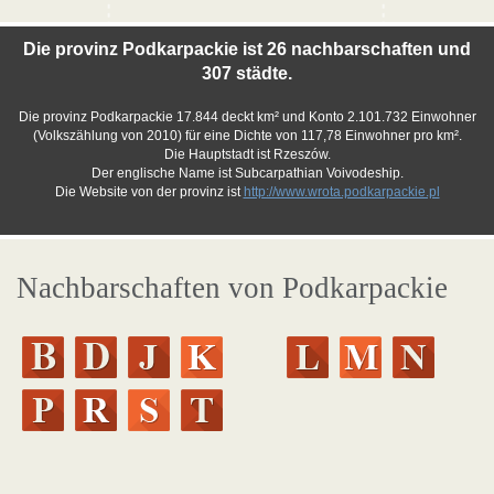
Die provinz Podkarpackie ist 26 nachbarschaften und
307 städte.
Die provinz Podkarpackie 17.844 deckt km² und Konto 2.101.732 Einwohner
(Volkszählung von 2010) für eine Dichte von 117,78 Einwohner pro km².
Die Hauptstadt ist Rzeszów.
Der englische Name ist Subcarpathian Voivodeship.
Die Website von der provinz ist
http://www.wrota.podkarpackie.pl
Nachbarschaften von Podkarpackie