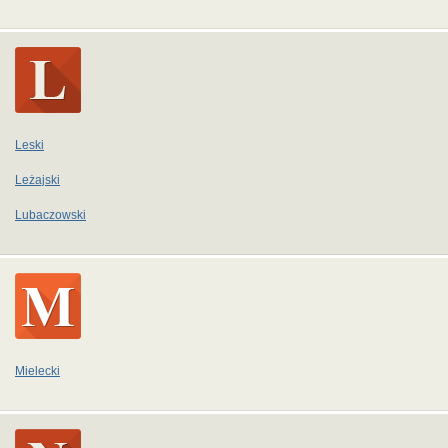
Leski
Leżajski
Lubaczowski
Mielecki