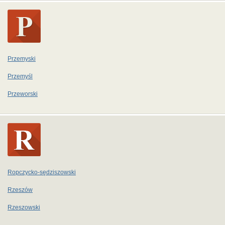
Przemyski
Przemyśl
Przeworski
Ropczycko-sędziszowski
Rzeszów
Rzeszowski