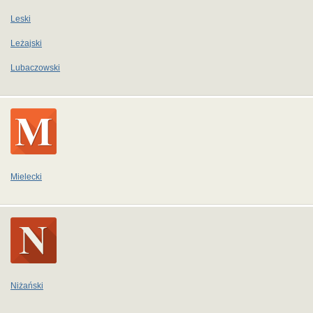
Leski
Leżajski
Lubaczowski
Mielecki
Niżański