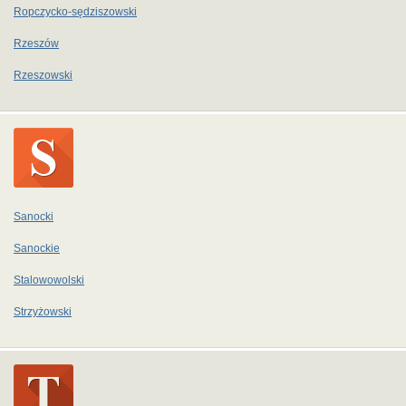
Ropczycko-sędziszowski
Rzeszów
Rzeszowski
Sanocki
Sanockie
Stalowowolski
Strzyżowski