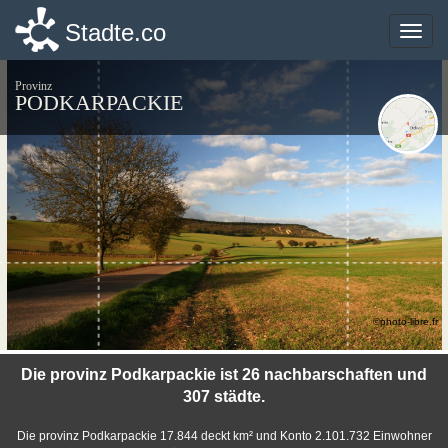
Stadte.co
Stadte.co
Toggle
Toggle
naviga
naviga
Provinz
PODKARPACKIE
©photo-libre.fr
Die provinz Podkarpackie ist 26 nachbarschaften und
307 städte.
Die provinz Podkarpackie 17.844 deckt km² und Konto 2.101.732 Einwohner