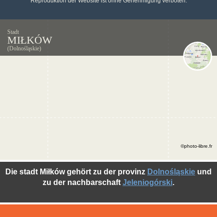
Reproduktion der Website ist ohne Genehmigung verboten.
Stadt
MIŁKÓW
(Dolnośląskie)
©photo-libre.fr
Die stadt Miłków gehört zu der provinz
Dolnośląskie
und
zu der nachbarschaft
Jeleniogórski
.