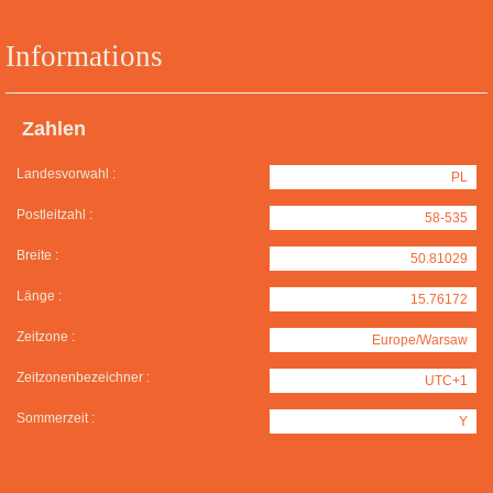
Informations
Zahlen
Landesvorwahl :
PL
Postleitzahl :
58-535
Breite :
50.81029
Länge :
15.76172
Zeitzone :
Europe/Warsaw
Zeitzonenbezeichner :
UTC+1
Sommerzeit :
Y