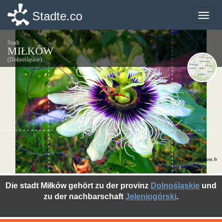
Stadte.co
Stadte.co
Toggle
Toggle
naviga
naviga
Stadt
MIŁKÓW
(Dolnośląskie)
©photo-libre.fr
Die stadt Miłków gehört zu der provinz
Dolnośląskie
und
zu der nachbarschaft
Jeleniogórski
.