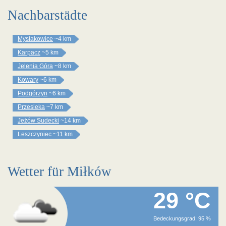
Nachbarstädte
Mysłakowice
~4 km
Karpacz
~5 km
Jelenia Góra
~8 km
Kowary
~6 km
Podgórzyn
~6 km
Przesieka
~7 km
Jeżów Sudecki
~14 km
Leszczyniec
~11 km
Wetter für Miłków
29 °C
Bedeckungsgrad: 95 %