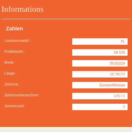
Informations
Zahlen
Landesvorwahl :
PL
Postleitzahl :
58-535
Breite :
50.81029
Länge :
15.76172
Zeitzone :
Europe/Warsaw
Zeitzonenbezeichner :
UTC+1
Sommerzeit :
Y