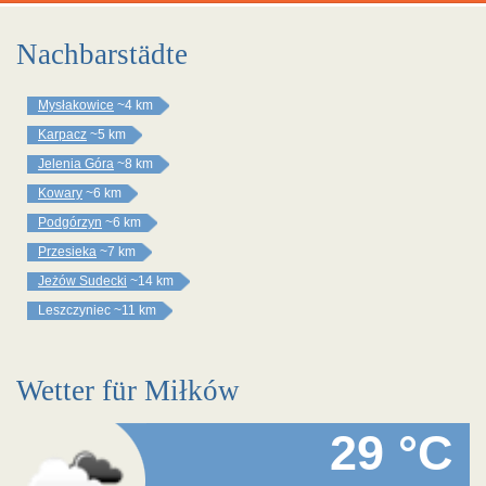
Nachbarstädte
Mysłakowice
~4 km
Karpacz
~5 km
Jelenia Góra
~8 km
Kowary
~6 km
Podgórzyn
~6 km
Przesieka
~7 km
Jeżów Sudecki
~14 km
Leszczyniec
~11 km
Wetter für Miłków
29 °C