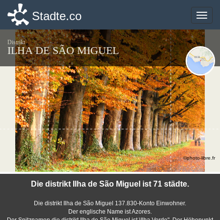
Stadte.co
Stadte.co
Toggle
Toggle
naviga
naviga
Distrikt
ILHA DE SÃO MIGUEL
©photo-libre.fr
Die distrikt Ilha de São Miguel ist 71 städte.
Die distrikt Ilha de São Miguel 137.830-Konto Einwohner.
Der englische Name ist Azores.