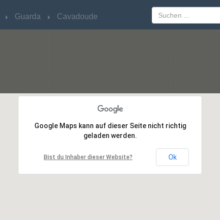
Guarda
Guarda
Cavadoude
Cavadoude
Google Maps kann auf dieser Seite nicht richtig
Google Maps kann auf dieser Seite nicht richtig
geladen werden.
geladen werden.
Ok
Ok
Bist du Inhaber dieser Website?
Bist du Inhaber dieser Website?