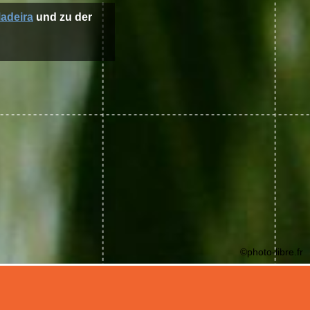
Madeira
und zu der
©photo-libre.fr