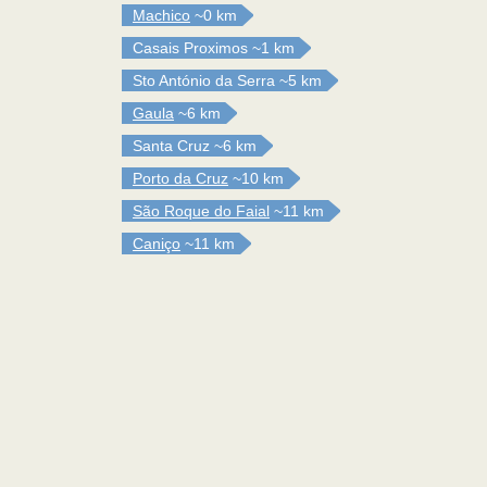
Machico
~0 km
Casais Proximos
~1 km
Sto António da Serra
~5 km
Gaula
~6 km
Santa Cruz
~6 km
Porto da Cruz
~10 km
São Roque do Faial
~11 km
Caniço
~11 km