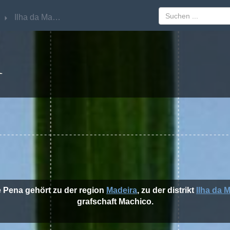
Ilha da Madeira
Ilha da Madeira
A
e Pena gehört zu der region
Madeira
, zu der distrikt
Ilha da 
grafschaft Machico.