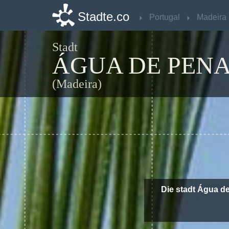
Stadte.co
Stadte.co
Portugal
Portugal
Madeira
Madeira
Stadt
ÁGUA DE PEN
(Madeira)
Die stadt Água d