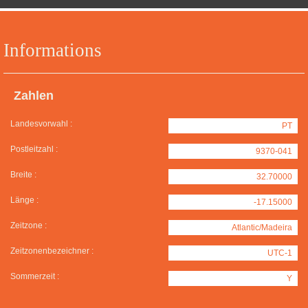
Informations
Zahlen
Landesvorwahl :
PT
Postleitzahl :
9370-041
Breite :
32.70000
Länge :
-17.15000
Zeitzone :
Atlantic/Madeira
Zeitzonenbezeichner :
UTC-1
Sommerzeit :
Y