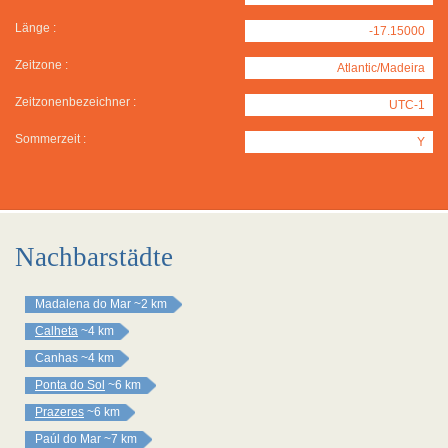
Länge :
-17.15000
Zeitzone :
Atlantic/Madeira
Zeitzonenbezeichner :
UTC-1
Sommerzeit :
Y
Nachbarstädte
Madalena do Mar
~2 km
Calheta
~4 km
Canhas
~4 km
Ponta do Sol
~6 km
Prazeres
~6 km
Paúl do Mar
~7 km