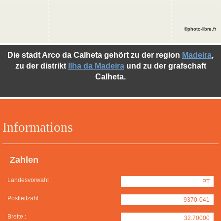
©photo-libre.fr
Die stadt Arco da Calheta gehört zu der region
Madeira
,
zu der distrikt
Ilha da Madeira
und zu der grafschaft
Calheta.
Informations
Zahlen
Landesvorwahl :
PT
Postleitzahl :
9370-041
Breite :
32.70000