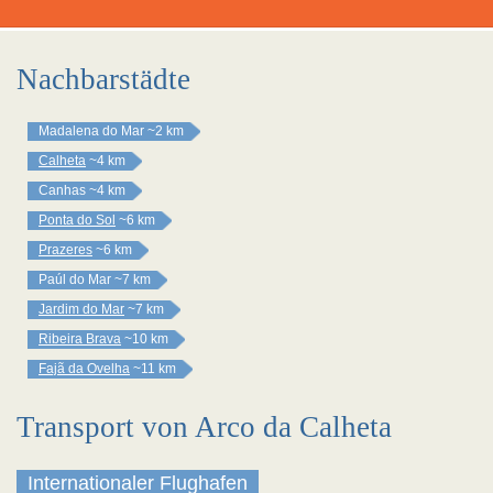
Nachbarstädte
Madalena do Mar
~2 km
Calheta
~4 km
Canhas
~4 km
Ponta do Sol
~6 km
Prazeres
~6 km
Paúl do Mar
~7 km
Jardim do Mar
~7 km
Ribeira Brava
~10 km
Fajã da Ovelha
~11 km
Transport von Arco da Calheta
Internationaler Flughafen