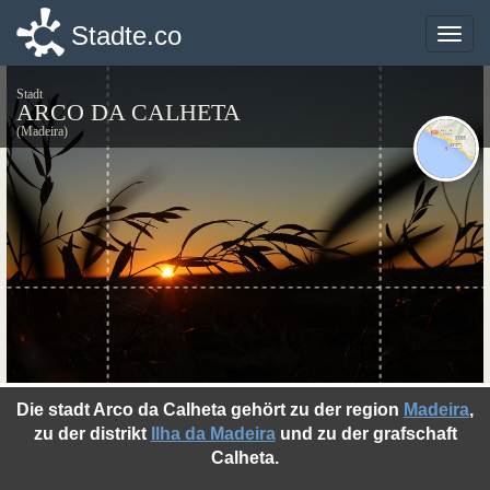
Stadte.co
Stadte.co
Toggle
Toggle
naviga
naviga
Stadt
ARCO DA CALHETA
(Madeira)
©photo-libre.fr
Die stadt Arco da Calheta gehört zu der region
Madeira
,
zu der distrikt
Ilha da Madeira
und zu der grafschaft
Calheta.