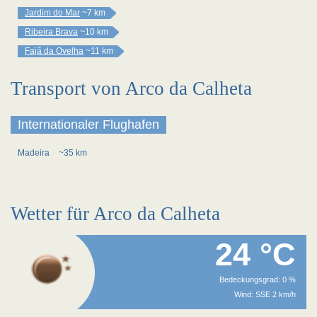
Jardim do Mar
~7 km
Ribeira Brava
~10 km
Fajã da Ovelha
~11 km
Transport von Arco da Calheta
Internationaler Flughafen
Madeira
~35 km
Wetter für Arco da Calheta
24 °C
Bedeckungsgrad: 0 %
Wind: SSE 2 km/h