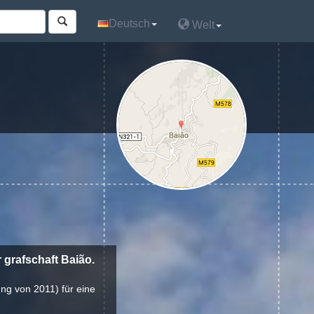
Deutsch
Deutsch
Welt
Welt
 grafschaft Baião.
ung von 2011) für eine