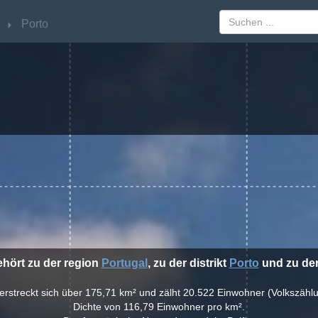
Porto
Porto
ehört zu der region
Portugal
, zu der distrikt
Porto
und zu der
 erstreckt sich über 175,71 km² und zälht 20.522 Einwohner (Volkszähl
Dichte von 116,79 Einwohner pro km².