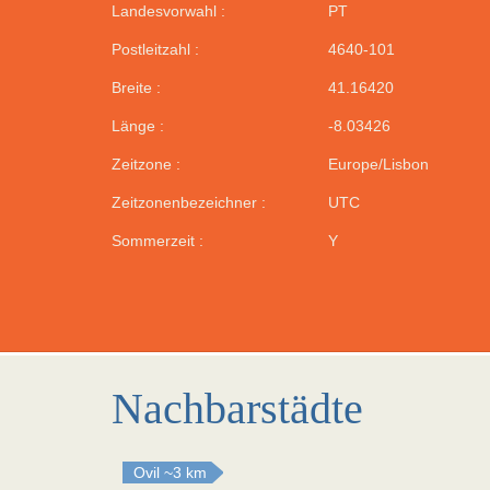
Landesvorwahl :
PT
Postleitzahl :
4640-101
Breite :
41.16420
Länge :
-8.03426
Zeitzone :
Europe/Lisbon
Zeitzonenbezeichner :
UTC
Sommerzeit :
Y
Nachbarstädte
Ovil
~3 km