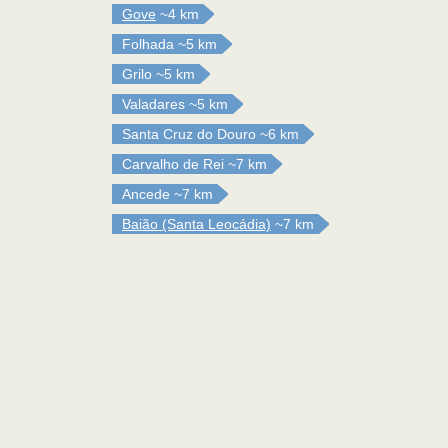
Gove
~4 km
Folhada
~5 km
Grilo
~5 km
Valadares
~5 km
Santa Cruz do Douro
~6 km
Carvalho de Rei
~7 km
Ancede
~7 km
Baião (Santa Leocádia)
~7 km