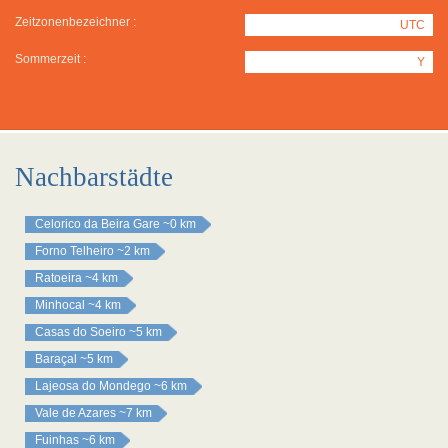
Zeitzonenbezeichner :
UTC
Sommerzeit :
Y
Nachbarstädte
Celorico da Beira Gare
~0 km
Forno Telheiro
~2 km
Ratoeira
~4 km
Minhocal
~4 km
Casas do Soeiro
~5 km
Baraçal
~5 km
Lajeosa do Mondego
~6 km
Vale de Azares
~7 km
Fuinhas
~6 km