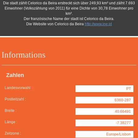
Die stadt zählt Celorico da Beira erstreckt sich über 249,93 km² und zälht 7.693
Einwohner (Volkszählung von 2011) für eine Dichte von 30,78 Einwohner pro
km².
Der französische Name der stadt ist Celorico da Beira.
Die Website von Celorico da Beira
http://www.ine.pt
Informations
Zahlen
Landesvorwahl :
PT
Postleitzahl :
6360-287
Breite :
40.66491
Länge :
-7.38277
Zeitzone :
Europe/Lisbon