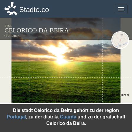
Stadte.co
Stadte.co
Toggle
Toggle
naviga
naviga
Stadt
CELORICO DA BEIRA
(Portugal)
©photo-libre.fr
Die stadt Celorico da Beira gehört zu der region
Portugal
, zu der distrikt
Guarda
und zu der grafschaft
Celorico da Beira.