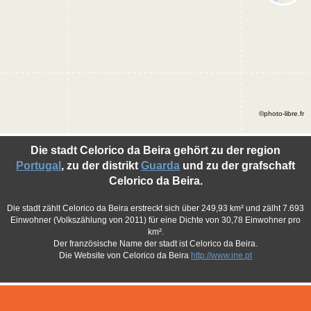
©photo-libre.fr
Die stadt Celorico da Beira gehört zu der region
Portugal
, zu der distrikt
Guarda
und zu der grafschaft
Celorico da Beira.
Die stadt zählt Celorico da Beira erstreckt sich über 249,93 km² und zälht 7.693
Einwohner (Volkszählung von 2011) für eine Dichte von 30,78 Einwohner pro
km².
Der französische Name der stadt ist Celorico da Beira.
Die Website von Celorico da Beira
http://www.ine.pt