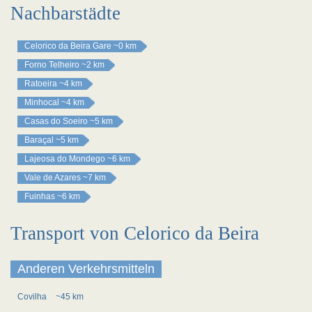
Nachbarstädte
Celorico da Beira Gare
~0 km
Forno Telheiro
~2 km
Ratoeira
~4 km
Minhocal
~4 km
Casas do Soeiro
~5 km
Baraçal
~5 km
Lajeosa do Mondego
~6 km
Vale de Azares
~7 km
Fuinhas
~6 km
Transport von Celorico da Beira
Anderen Verkehrsmitteln
Covilha
~45 km