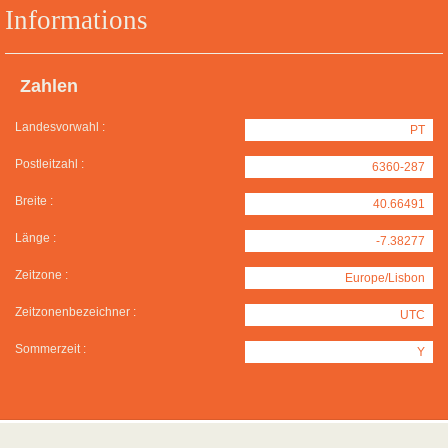
Informations
Zahlen
Landesvorwahl :
PT
Postleitzahl :
6360-287
Breite :
40.66491
Länge :
-7.38277
Zeitzone :
Europe/Lisbon
Zeitzonenbezeichner :
UTC
Sommerzeit :
Y