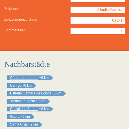
Zeitzone :
Atlantic/Madeira
Zeitzonenbezeichner :
UTC-1
Sommerzeit :
Y
Nachbarstädte
Câmara de Lobos
~6 km
Caniço
~6 km
Estreito Câmara de Lobos
~7 km
Jardim da Serra
~7 km
Curral das Freiras
~8 km
Gaula
~9 km
Santa Cruz
~9 km