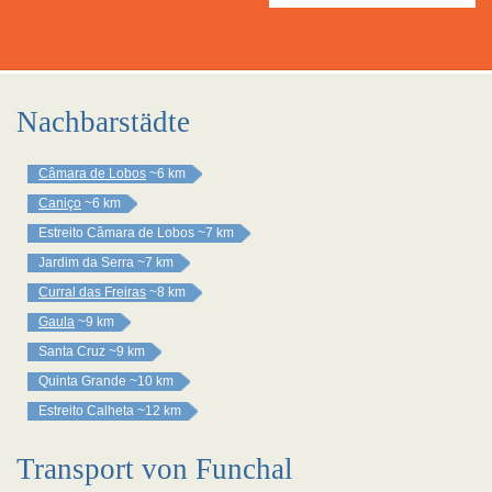
Nachbarstädte
Câmara de Lobos
~6 km
Caniço
~6 km
Estreito Câmara de Lobos
~7 km
Jardim da Serra
~7 km
Curral das Freiras
~8 km
Gaula
~9 km
Santa Cruz
~9 km
Quinta Grande
~10 km
Estreito Calheta
~12 km
Transport von Funchal