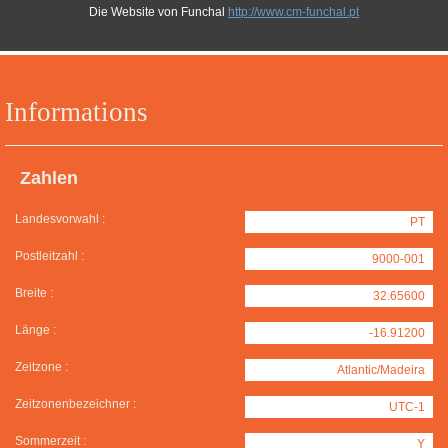
Die Website von Funchal
http://www.cm-funchal.pt
Informations
Zahlen
Landesvorwahl :
PT
Postleitzahl :
9000-001
Breite :
32.65600
Länge :
-16.91200
Zeitzone :
Atlantic/Madeira
Zeitzonenbezeichner :
UTC-1
Sommerzeit :
Y