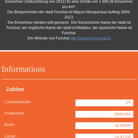
Einwohner (Volkszählung von 2011) für eine Dichte von 1.469,36 Einwohner
pro km².
Die Bürgermeister der stadt Funchal ist Miguel Albuquerque Auftrag 2009-
2013.
Die Einwohner werden wikt genannt.. Der französische Name der stadt ist
Funchal, der englische Name der stadt ist Madeira, der spanische Name ist
Funchal.
Die Website von Funchal
http://www.cm-funchal.pt
Informations
Zahlen
Landesvorwahl :
PT
Postleitzahl :
9000-001
Breite :
32.65600
Länge :
-16.91200