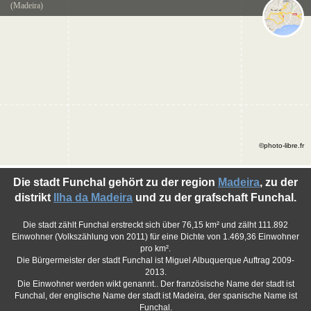
(Madeira)
©photo-libre.fr
Die stadt Funchal gehört zu der region
Madeira
, zu der
distrikt
Ilha da Madeira
und zu der grafschaft Funchal.
Die stadt zählt Funchal erstreckt sich über 76,15 km² und zälht 111.892
Einwohner (Volkszählung von 2011) für eine Dichte von 1.469,36 Einwohner
pro km².
Die Bürgermeister der stadt Funchal ist Miguel Albuquerque Auftrag 2009-
2013.
Die Einwohner werden wikt genannt.. Der französische Name der stadt ist
Funchal, der englische Name der stadt ist Madeira, der spanische Name ist
Funchal.