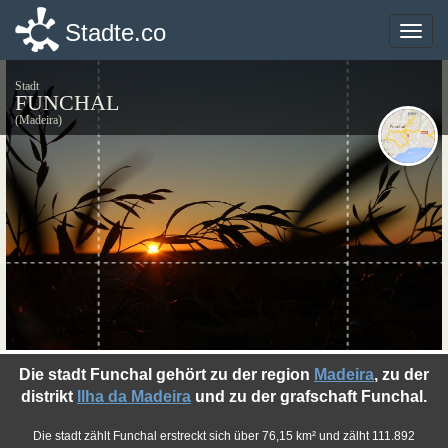
Stadte.co
Stadte.co
Toggle
Toggle
naviga
naviga
Stadt
FUNCHAL
(Madeira)
©photo-libre.fr
Die stadt Funchal gehört zu der region
Madeira
, zu der
distrikt
Ilha da Madeira
und zu der grafschaft Funchal.
Die stadt zählt Funchal erstreckt sich über 76,15 km² und zälht 111.892