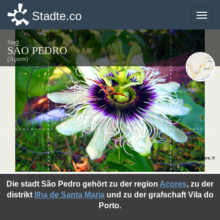
Stadte.co
Stadte.co
Toggle
Toggle
naviga
naviga
Stadt
SÃO PEDRO
(Açores)
©photo-libre.fr
Die stadt São Pedro gehört zu der region
Açores
, zu der
distrikt
Ilha de Santa Maria
und zu der grafschaft Vila do
Porto.