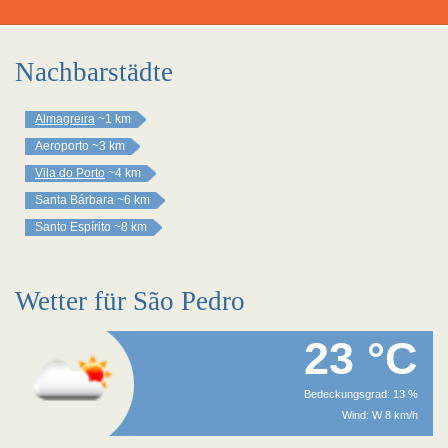
Nachbarstädte
Almagreira
~1 km
Aeroporto
~3 km
Vila do Porto
~4 km
Santa Bárbara
~6 km
Santo Espírito
~8 km
Wetter für São Pedro
23 °C
Bedeckungsgrad: 13 %
Wind: W 8 km/h