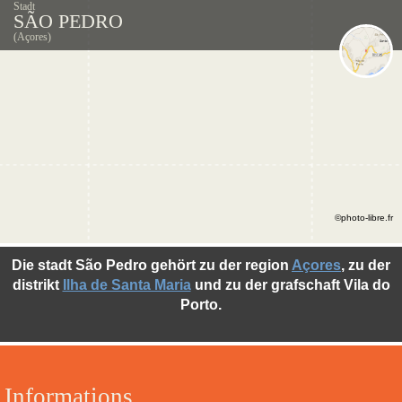
Stadt
SÃO PEDRO
(Açores)
©photo-libre.fr
Die stadt São Pedro gehört zu der region
Açores
, zu der
distrikt
Ilha de Santa Maria
und zu der grafschaft Vila do
Porto.
Informations