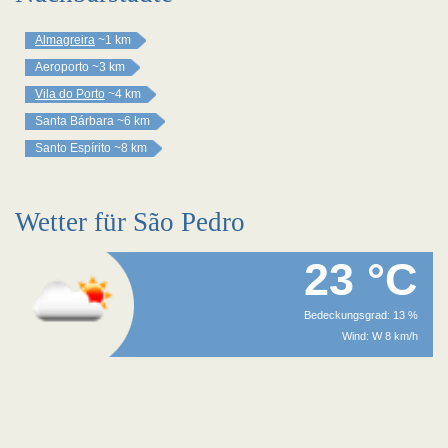
Almagreira
~1 km
Aeroporto
~3 km
Vila do Porto
~4 km
Santa Bárbara
~6 km
Santo Espírito
~8 km
Wetter für São Pedro
23 °C
Bedeckungsgrad: 13 %
Wind: W 8 km/h