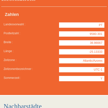
Zahlen
Landesvorwahl :
PT
Postleitzahl :
9580-301
Breite :
36.96667
Länge :
-25.13333
Zeitzone :
Atlantic/Azores
Zeitzonenbezeichner :
UTC-1
Sommerzeit :
Y
Nachbarstädte