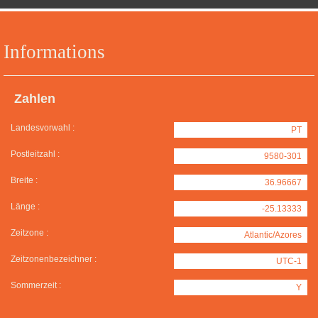
Informations
Zahlen
Landesvorwahl :
PT
Postleitzahl :
9580-301
Breite :
36.96667
Länge :
-25.13333
Zeitzone :
Atlantic/Azores
Zeitzonenbezeichner :
UTC-1
Sommerzeit :
Y