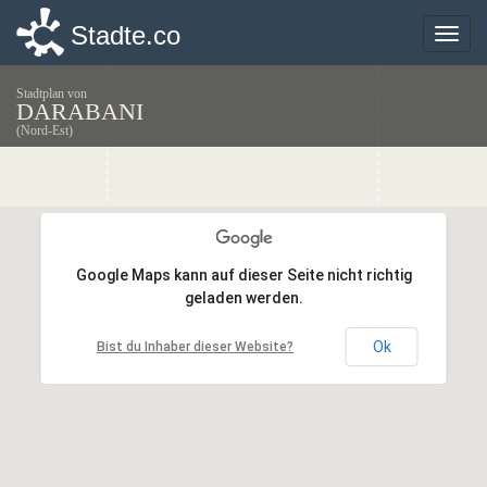
Stadte.co
Stadte.co
Toggle
Toggle
naviga
naviga
Stadtplan von
DARABANI
(Nord-Est)
Google Maps kann auf dieser Seite nicht richtig
Google Maps kann auf dieser Seite nicht richtig
geladen werden.
geladen werden.
Ok
Ok
Bist du Inhaber dieser Website?
Bist du Inhaber dieser Website?