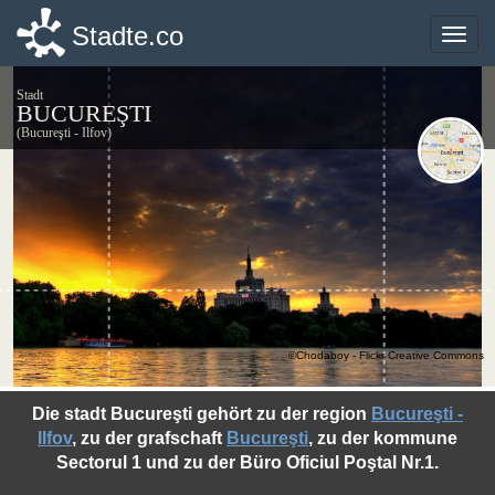
Stadte.co
Stadte.co
Toggle
Toggle
naviga
naviga
Stadt
BUCUREŞTI
(Bucureşti - Ilfov)
©Chodaboy - Flickr Creative Commons
Die stadt Bucureşti gehört zu der region
Bucureşti -
Ilfov
, zu der grafschaft
Bucureşti
, zu der kommune
Sectorul 1 und zu der Büro Oficiul Poştal Nr.1.