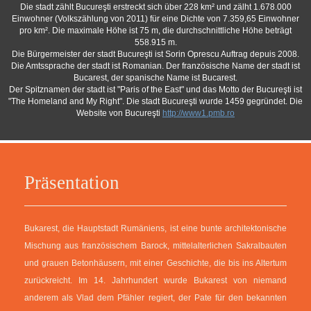
Die stadt zählt Bucureşti erstreckt sich über 228 km² und zälht 1.678.000
Einwohner (Volkszählung von 2011) für eine Dichte von 7.359,65 Einwohner
pro km². Die maximale Höhe ist 75 m, die durchschnittliche Höhe beträgt
558.915 m.
Die Bürgermeister der stadt Bucureşti ist Sorin Oprescu Auftrag depuis 2008.
Die Amtssprache der stadt ist Romanian. Der französische Name der stadt ist
Bucarest, der spanische Name ist Bucarest.
Der Spitznamen der stadt ist "Paris of the East" und das Motto der Bucureşti ist
"The Homeland and My Right". Die stadt Bucureşti wurde 1459 gegründet. Die
Website von Bucureşti
http://www1.pmb.ro
Präsentation
Bukarest, die Hauptstadt Rumäniens, ist eine bunte architektonische
Mischung aus französischem Barock, mittelalterlichen Sakralbauten
und grauen Betonhäusern, mit einer Geschichte, die bis ins Altertum
zurückreicht. Im 14. Jahrhundert wurde Bukarest von niemand
anderem als Vlad dem Pfähler regiert, der Pate für den bekannten