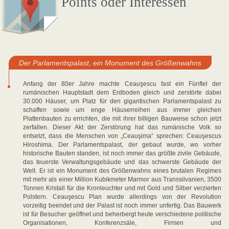
Points oder Interessen
Der Parlamentspalast, ein Monument des Größenwahns
Anfang der 80er Jahre machte Ceauşescu fast ein Fünftel der
rumänischen Hauptstadt dem Erdboden gleich und zerstörte dabei
30.000 Häuser, um Platz für den gigantischen Parlamentspalast zu
schaffen sowie um enge Häuserreihen aus immer gleichen
Plattenbauten zu errichten, die mit ihrer billigen Bauweise schon jetzt
zerfallen. Dieser Akt der Zerstörung hat das rumänische Volk so
entsetzt, dass die Menschen von „Ceauşima“ sprechen: Ceauşescus
Hiroshima. Der Parlamentspalast, der gebaut wurde, wo vorher
historische Bauten standen, ist noch immer das größte zivile Gebäude,
das teuerste Verwaltungsgebäude und das schwerste Gebäude der
Welt. Er ist ein Monument des Größenwahns eines brutalen Regimes
mit mehr als einer Million Kubikmeter Marmor aus Transsilvanien, 3500
Tonnen Kristall für die Kronleuchter und mit Gold und Silber verzierten
Polstern. Ceauşescu Plan wurde allerdings von der Revolution
vorzeitig beendet und der Palast ist noch immer unfertig. Das Bauwerk
ist für Besucher geöffnet und beherbergt heute verschiedene politische
Organisationen, Konferenzsäle, Firmen und