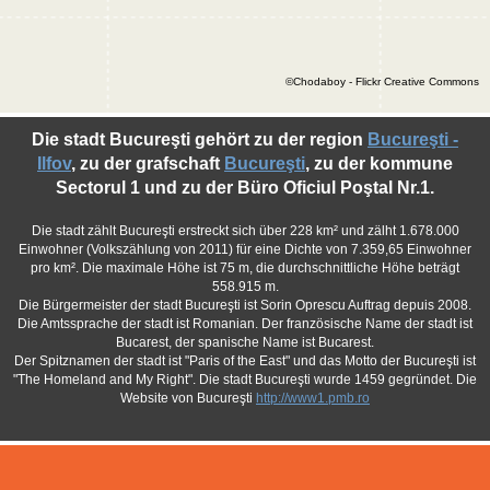
©Chodaboy - Flickr Creative Commons
Die stadt Bucureşti gehört zu der region
Bucureşti -
Ilfov
, zu der grafschaft
Bucureşti
, zu der kommune
Sectorul 1 und zu der Büro Oficiul Poştal Nr.1.
Die stadt zählt Bucureşti erstreckt sich über 228 km² und zälht 1.678.000
Einwohner (Volkszählung von 2011) für eine Dichte von 7.359,65 Einwohner
pro km². Die maximale Höhe ist 75 m, die durchschnittliche Höhe beträgt
558.915 m.
Die Bürgermeister der stadt Bucureşti ist Sorin Oprescu Auftrag depuis 2008.
Die Amtssprache der stadt ist Romanian. Der französische Name der stadt ist
Bucarest, der spanische Name ist Bucarest.
Der Spitznamen der stadt ist "Paris of the East" und das Motto der Bucureşti ist
"The Homeland and My Right". Die stadt Bucureşti wurde 1459 gegründet. Die
Website von Bucureşti
http://www1.pmb.ro