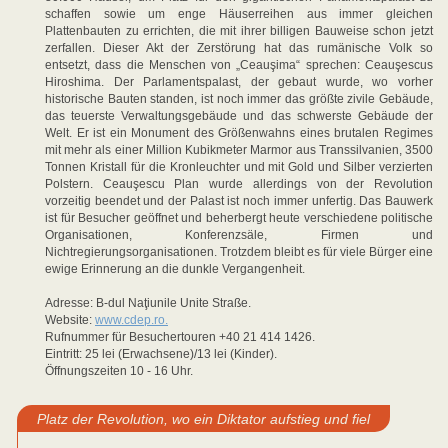
schaffen sowie um enge Häuserreihen aus immer gleichen
Plattenbauten zu errichten, die mit ihrer billigen Bauweise schon jetzt
zerfallen. Dieser Akt der Zerstörung hat das rumänische Volk so
entsetzt, dass die Menschen von „Ceauşima“ sprechen: Ceauşescus
Hiroshima. Der Parlamentspalast, der gebaut wurde, wo vorher
historische Bauten standen, ist noch immer das größte zivile Gebäude,
das teuerste Verwaltungsgebäude und das schwerste Gebäude der
Welt. Er ist ein Monument des Größenwahns eines brutalen Regimes
mit mehr als einer Million Kubikmeter Marmor aus Transsilvanien, 3500
Tonnen Kristall für die Kronleuchter und mit Gold und Silber verzierten
Polstern. Ceauşescu Plan wurde allerdings von der Revolution
vorzeitig beendet und der Palast ist noch immer unfertig. Das Bauwerk
ist für Besucher geöffnet und beherbergt heute verschiedene politische
Organisationen, Konferenzsäle, Firmen und
Nichtregierungsorganisationen. Trotzdem bleibt es für viele Bürger eine
ewige Erinnerung an die dunkle Vergangenheit.
Adresse: B-dul Naţiunile Unite Straße.
Website:
www.cdep.ro.
Rufnummer für Besuchertouren +40 21 414 1426.
Eintritt: 25 lei (Erwachsene)/13 lei (Kinder).
Öffnungszeiten 10 - 16 Uhr.
Platz der Revolution, wo ein Diktator aufstieg und fiel