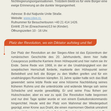
Nichtregierungsorganisationen. Trotzdem bleibt es für viele Bürger eine
ewige Erinnerung an die dunkle Vergangenheit.
Adresse: B-dul Naţiunile Unite Straße.
Website:
www.cdep.ro.
Rufnummer für Besuchertouren +40 21 414 1426.
Eintritt: 25 lei (Erwachsene)/13 lei (Kinder).
Öffnungszeiten 10 - 16 Uhr.
Platz der Revolution, wo ein Diktator aufstieg und fiel
Der Platz der Revolution an der Sieges-Allee ist das Epizentrum der
rumänischen Geschichte des 20. Jahrhunderts, denn hier hatte
Ceauşescus politische Karriere ihren Höhepunkt und hier nahm sie ihr
Ende. Seine Rede von 1968, in der er die Unabhängigkeit von der
sowjetischen Herrschaft forderte, markierte den Höhepunkt seiner
Beliebtheit und ließ die Bürger zu den Waffen greifen und für ein
unabhängiges Rumänien kämpfen. 31 Jahre später hatte sich das Blatt
gewendet: seine letzte Rede war eine hölzerne Nachbildung seines
früheren Ruhms und die unterdrückte und wütende Menge sah seine
Schwäche und wurde gewalttätig. Er und seine Frau flohen per
Hubschrauber, aber es war zu spät. Die Revolution hatte begonnen
und nur drei Tage später wurde er von einem Exekutionskommando
hingerichtet. Heute wird der Platz vom Mahnmal der Wiedergeburt
geprägt, einer Krone aus Draht, die einen marmornen Obelisk umrahmt