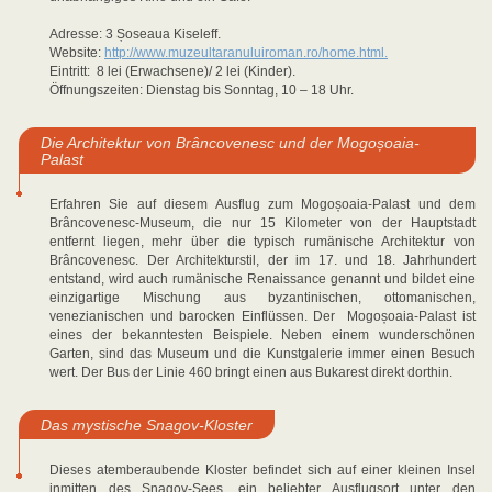
Adresse: 3 Șoseaua Kiseleff.
Website:
http://www.muzeultaranuluiroman.ro/home.html.
Eintritt: 8 lei (Erwachsene)/ 2 lei (Kinder).
Öffnungszeiten: Dienstag bis Sonntag, 10 – 18 Uhr.
Die Architektur von Brâncovenesc und der Mogoșoaia-
Palast
Erfahren Sie auf diesem Ausflug zum Mogoșoaia-Palast und dem
Brâncovenesc-Museum, die nur 15 Kilometer von der Hauptstadt
entfernt liegen, mehr über die typisch rumänische Architektur von
Brâncovenesc. Der Architekturstil, der im 17. und 18. Jahrhundert
entstand, wird auch rumänische Renaissance genannt und bildet eine
einzigartige Mischung aus byzantinischen, ottomanischen,
venezianischen und barocken Einflüssen. Der Mogoșoaia-Palast ist
eines der bekanntesten Beispiele. Neben einem wunderschönen
Garten, sind das Museum und die Kunstgalerie immer einen Besuch
wert. Der Bus der Linie 460 bringt einen aus Bukarest direkt dorthin.
Das mystische Snagov-Kloster
Dieses atemberaubende Kloster befindet sich auf einer kleinen Insel
inmitten des Snagov-Sees, ein beliebter Ausflugsort unter den