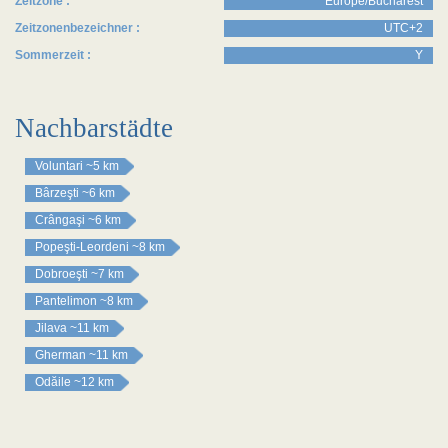
Zeitzone :
Europe/Bucharest
Zeitzonenbezeichner :
UTC+2
Sommerzeit :
Y
Nachbarstädte
Voluntari
~5 km
Bârzeşti
~6 km
Crângaşi
~6 km
Popeşti-Leordeni
~8 km
Dobroeşti
~7 km
Pantelimon
~8 km
Jilava
~11 km
Gherman
~11 km
Odăile
~12 km