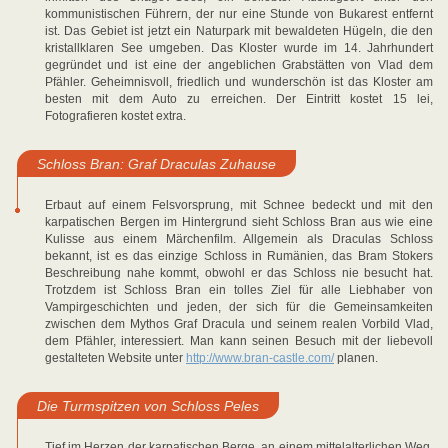
kommunistischen Führern, der nur eine Stunde von Bukarest entfernt
ist. Das Gebiet ist jetzt ein Naturpark mit bewaldeten Hügeln, die den
kristallklaren See umgeben. Das Kloster wurde im 14. Jahrhundert
gegründet und ist eine der angeblichen Grabstätten von Vlad dem
Pfähler. Geheimnisvoll, friedlich und wunderschön ist das Kloster am
besten mit dem Auto zu erreichen. Der Eintritt kostet 15 lei,
Fotografieren kostet extra.
Schloss Bran: Graf Draculas Zuhause
Erbaut auf einem Felsvorsprung, mit Schnee bedeckt und mit den
karpatischen Bergen im Hintergrund sieht Schloss Bran aus wie eine
Kulisse aus einem Märchenfilm. Allgemein als Draculas Schloss
bekannt, ist es das einzige Schloss in Rumänien, das Bram Stokers
Beschreibung nahe kommt, obwohl er das Schloss nie besucht hat.
Trotzdem ist Schloss Bran ein tolles Ziel für alle Liebhaber von
Vampirgeschichten und jeden, der sich für die Gemeinsamkeiten
zwischen dem Mythos Graf Dracula und seinem realen Vorbild Vlad,
dem Pfähler, interessiert. Man kann seinen Besuch mit der liebevoll
gestalteten Website unter
http://www.bran-castle.com/
planen.
Die Turmspitzen von Schloss Peles
Tief im Herzen der karpatischen Berge, an einem mittelalterlichen Weg,