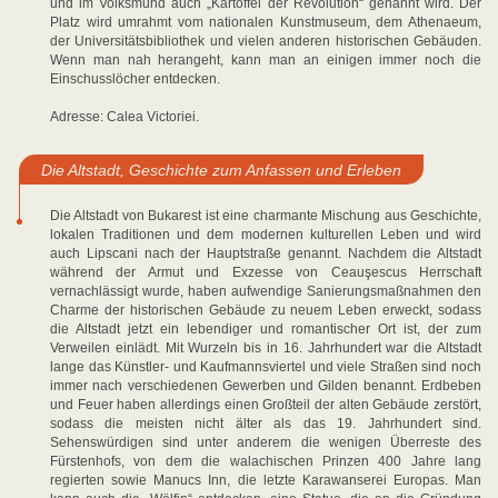
und im Volksmund auch „Kartoffel der Revolution“ genannt wird. Der
Platz wird umrahmt vom nationalen Kunstmuseum, dem Athenaeum,
der Universitätsbibliothek und vielen anderen historischen Gebäuden.
Wenn man nah herangeht, kann man an einigen immer noch die
Einschusslöcher entdecken.
Adresse: Calea Victoriei.
Die Altstadt, Geschichte zum Anfassen und Erleben
Die Altstadt von Bukarest ist eine charmante Mischung aus Geschichte,
lokalen Traditionen und dem modernen kulturellen Leben und wird
auch Lipscani nach der Hauptstraße genannt. Nachdem die Altstadt
während der Armut und Exzesse von Ceauşescus Herrschaft
vernachlässigt wurde, haben aufwendige Sanierungsmaßnahmen den
Charme der historischen Gebäude zu neuem Leben erweckt, sodass
die Altstadt jetzt ein lebendiger und romantischer Ort ist, der zum
Verweilen einlädt. Mit Wurzeln bis in 16. Jahrhundert war die Altstadt
lange das Künstler- und Kaufmannsviertel und viele Straßen sind noch
immer nach verschiedenen Gewerben und Gilden benannt. Erdbeben
und Feuer haben allerdings einen Großteil der alten Gebäude zerstört,
sodass die meisten nicht älter als das 19. Jahrhundert sind.
Sehenswürdigen sind unter anderem die wenigen Überreste des
Fürstenhofs, von dem die walachischen Prinzen 400 Jahre lang
regierten sowie Manucs Inn, die letzte Karawanserei Europas. Man