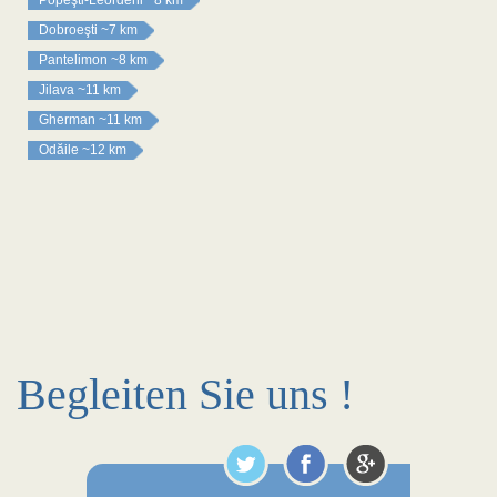
Popeşti-Leordeni
~8 km
Dobroeşti
~7 km
Pantelimon
~8 km
Jilava
~11 km
Gherman
~11 km
Odăile
~12 km
Begleiten Sie uns !