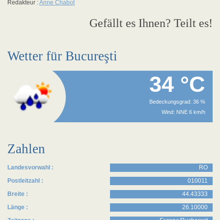
Redakteur :
Anne Chabot
Gefällt es Ihnen? Teilt es!
Wetter für Bucureşti
34 °C
Bedeckungsgrad: 36 %
Wind: NNE 6 km/h
Zahlen
Landesvorwahl :
RO
Postleitzahl :
010011
Breite :
44.43333
Länge :
26.10000