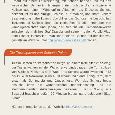
Erbaut auf einem Felsvorsprung, mit Schnee bedeckt und mit den
karpatischen Bergen im Hintergrund sieht Schloss Bran aus wie eine
Kulisse aus einem Märchenfilm. Allgemein als Draculas Schloss
bekannt, ist es das einzige Schloss in Rumänien, das Bram Stokers
Beschreibung nahe kommt, obwohl er das Schloss nie besucht hat.
Trotzdem ist Schloss Bran ein tolles Ziel für alle Liebhaber von
Vampirgeschichten und jeden, der sich für die Gemeinsamkeiten
zwischen dem Mythos Graf Dracula und seinem realen Vorbild Vlad,
dem Pfähler, interessiert. Man kann seinen Besuch mit der liebevoll
gestalteten Website unter
http://www.bran-castle.com/
planen.
Die Turmspitzen von Schloss Peles
Tief im Herzen der karpatischen Berge, an einem mittelalterlichen Weg,
der Transsilvanien mit der Walachei verbindet, ragen die Turmspitzen
von Schloss Peles aus dem Wald. Das Schloss wurde zwischen 1873
bis 1914 im Neo-Renaissance-Stil erbaut und diente König Carol, dem
ersten als Sommersitz und Jagdschloss. Wer das Schloss heute
besucht, kann die wunderschöne Inneneinrichtung und die
atemberaubenden Außenanlagen bestaunen. Der CRF-Zug aus
Bukarest braucht ungefähr 90 Minuten bis zur nahe gelegenen Stadt
Sinaia.
Nähere Informationen auf der Website:
http://visit.peles.ro/.