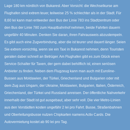
Lage 180 km nördlich von Bukarest. Aber Vorsicht: die Wechselkurse am
Flughafen sind extrem teuer, teilweise 25 % schlechter als in der Stadt. Für
8,60 lei kann man entweder den Bus der Linie 783 ins Stadtzentrum oder
den Bus der Linie 780 zum Hauptbahnhof nehmen, beide Fahrten dauern
ungefähr 40 Minuten. Denken Sie daran, ihren Fahrausweis abzustempeln.
Es gibt auch eine Zugverbindung, aber die ist teurer und dauert länger. Seien
Sie extrem vorsichtig, wenn sie ein Taxi in Bukarest nehmen, denn Touristen
geraten dabei schnell an Betrüger. Am Flughafen gibt es zum Glück einen
Service-Schalter für Taxen, der gern dabei behilflich ist, einen seriösen
Anbieter zu finden. Neben dem Flugzeug kann man auch mit Euroline-
Bussen aus Moldawien, der Türkei, Griechenland und Bulgarien oder mit
dem Zug aus Ungarn, der Ukraine, Moldawien, Bulgarien, Italien, Österreich,
Griechenland, der Türkei und Russland anreisen. Der öffentliche Nahverkehr
innerhalb der Stadt ist gut ausgebaut, aber sehr voll. Die vier Metro-Linien
aus den Vorstädten kosten ungefähr 2 lei pro Fahrt. Busse, Straßenbahnen
und Oberleitungsbusse nutzen Chipkarten namens Activ Cards. Die
Autovermietung kostet ab 90 lei pro Tag.