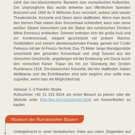
zählt das neo-klassizistische Bauwerk zum europäischen Kulturerbe.
Der ursprüngliche Bau wurde teilweise aus öffentlichen Spenden
finanziert und 1990 für 9 Millionen Euro renoviert, sodass jetzt wieder
Theaterstücke, Konzerte und Opern darin stattfinden. Wenn man durch
den kleinen Park neben dem Konzertsaal schlendert, kann man seine
weißen Säulen bewundern und die Statue des rumänischen Dichters
Mihai Eminescu entdecken. Drinnen befinden sich die große Aula und
ein Konferenzsaal, elegant geschmückt mit pinkem Marmor,
Goldblättern und seinem atemberaubenden Fresko, gemalt von Costin
Petrescu mit der Al-Fresco-Technik. Das 75 Meter lange Wandgemälde
umschließt den gesamten Konzertsaal und zeigt Szenen aus der
römischen Geschichte, angefangen mit der Eroberung von Dacia durch
den römischen Kaiser Trajan bis hin zur Gründung des Großen
Rumäniens 1918. Die klassischen Konzerte, die hier stattfinden, haben
Weltklasse und die Eintrittskarten sind sehr begehrt, also sollte man
zugreifen, wenn man die Möglichkeit hat.
Adresse: 1–3 Franklin-Straße.
Rufnummer +40 21 315 0024 um einen Besuch zu planen oder die
Website unter (
http://fge.org.ro/en/tickets.html
) um Konzertkarten zu
kaufen.
Museum der Rumänischen Bauern
Untergebracht in einer fantastischen Halle aus rotem Ziegelstein auf