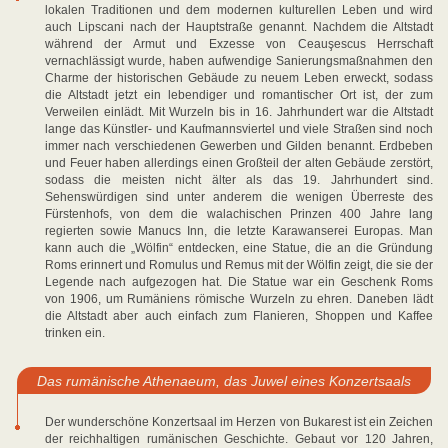
lokalen Traditionen und dem modernen kulturellen Leben und wird
auch Lipscani nach der Hauptstraße genannt. Nachdem die Altstadt
während der Armut und Exzesse von Ceauşescus Herrschaft
vernachlässigt wurde, haben aufwendige Sanierungsmaßnahmen den
Charme der historischen Gebäude zu neuem Leben erweckt, sodass
die Altstadt jetzt ein lebendiger und romantischer Ort ist, der zum
Verweilen einlädt. Mit Wurzeln bis in 16. Jahrhundert war die Altstadt
lange das Künstler- und Kaufmannsviertel und viele Straßen sind noch
immer nach verschiedenen Gewerben und Gilden benannt. Erdbeben
und Feuer haben allerdings einen Großteil der alten Gebäude zerstört,
sodass die meisten nicht älter als das 19. Jahrhundert sind.
Sehenswürdigen sind unter anderem die wenigen Überreste des
Fürstenhofs, von dem die walachischen Prinzen 400 Jahre lang
regierten sowie Manucs Inn, die letzte Karawanserei Europas. Man
kann auch die „Wölfin“ entdecken, eine Statue, die an die Gründung
Roms erinnert und Romulus und Remus mit der Wölfin zeigt, die sie der
Legende nach aufgezogen hat. Die Statue war ein Geschenk Roms
von 1906, um Rumäniens römische Wurzeln zu ehren. Daneben lädt
die Altstadt aber auch einfach zum Flanieren, Shoppen und Kaffee
trinken ein.
Das rumänische Athenaeum, das Juwel eines Konzertsaals
Der wunderschöne Konzertsaal im Herzen von Bukarest ist ein Zeichen
der reichhaltigen rumänischen Geschichte. Gebaut vor 120 Jahren,