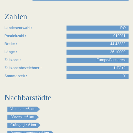
Zahlen
Landesvorwahl :
RO
Postleitzahl :
010011
Breite :
44.43333
Länge :
26.10000
Zeitzone :
Europe/Bucharest
Zeitzonenbezeichner :
UTC+2
Sommerzeit :
Y
Nachbarstädte
Voluntari
~5 km
Bârzeşti
~6 km
Crângaşi
~6 km