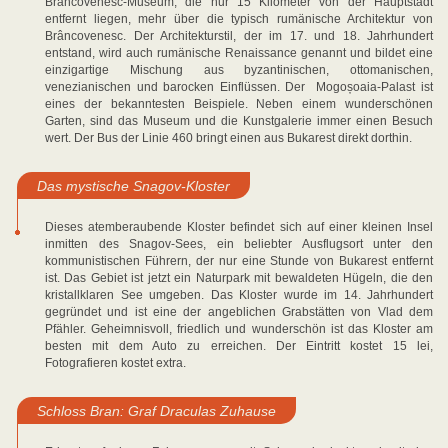
Brâncovenesc-Museum, die nur 15 Kilometer von der Hauptstadt
entfernt liegen, mehr über die typisch rumänische Architektur von
Brâncovenesc. Der Architekturstil, der im 17. und 18. Jahrhundert
entstand, wird auch rumänische Renaissance genannt und bildet eine
einzigartige Mischung aus byzantinischen, ottomanischen,
venezianischen und barocken Einflüssen. Der Mogoșoaia-Palast ist
eines der bekanntesten Beispiele. Neben einem wunderschönen
Garten, sind das Museum und die Kunstgalerie immer einen Besuch
wert. Der Bus der Linie 460 bringt einen aus Bukarest direkt dorthin.
Das mystische Snagov-Kloster
Dieses atemberaubende Kloster befindet sich auf einer kleinen Insel
inmitten des Snagov-Sees, ein beliebter Ausflugsort unter den
kommunistischen Führern, der nur eine Stunde von Bukarest entfernt
ist. Das Gebiet ist jetzt ein Naturpark mit bewaldeten Hügeln, die den
kristallklaren See umgeben. Das Kloster wurde im 14. Jahrhundert
gegründet und ist eine der angeblichen Grabstätten von Vlad dem
Pfähler. Geheimnisvoll, friedlich und wunderschön ist das Kloster am
besten mit dem Auto zu erreichen. Der Eintritt kostet 15 lei,
Fotografieren kostet extra.
Schloss Bran: Graf Draculas Zuhause