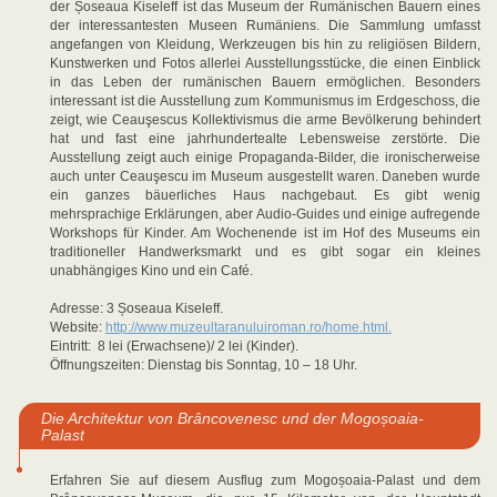
der Șoseaua Kiseleff ist das Museum der Rumänischen Bauern eines
der interessantesten Museen Rumäniens. Die Sammlung umfasst
angefangen von Kleidung, Werkzeugen bis hin zu religiösen Bildern,
Kunstwerken und Fotos allerlei Ausstellungsstücke, die einen Einblick
in das Leben der rumänischen Bauern ermöglichen. Besonders
interessant ist die Ausstellung zum Kommunismus im Erdgeschoss, die
zeigt, wie Ceauşescus Kollektivismus die arme Bevölkerung behindert
hat und fast eine jahrhundertealte Lebensweise zerstörte. Die
Ausstellung zeigt auch einige Propaganda-Bilder, die ironischerweise
auch unter Ceauşescu im Museum ausgestellt waren. Daneben wurde
ein ganzes bäuerliches Haus nachgebaut. Es gibt wenig
mehrsprachige Erklärungen, aber Audio-Guides und einige aufregende
Workshops für Kinder. Am Wochenende ist im Hof des Museums ein
traditioneller Handwerksmarkt und es gibt sogar ein kleines
unabhängiges Kino und ein Café.
Adresse: 3 Șoseaua Kiseleff.
Website:
http://www.muzeultaranuluiroman.ro/home.html.
Eintritt: 8 lei (Erwachsene)/ 2 lei (Kinder).
Öffnungszeiten: Dienstag bis Sonntag, 10 – 18 Uhr.
Die Architektur von Brâncovenesc und der Mogoșoaia-
Palast
Erfahren Sie auf diesem Ausflug zum Mogoșoaia-Palast und dem