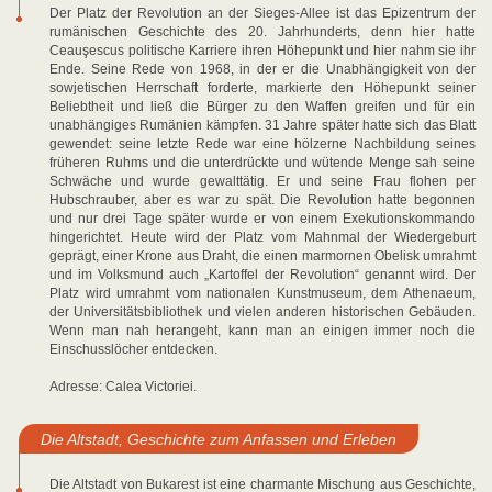
Der Platz der Revolution an der Sieges-Allee ist das Epizentrum der
rumänischen Geschichte des 20. Jahrhunderts, denn hier hatte
Ceauşescus politische Karriere ihren Höhepunkt und hier nahm sie ihr
Ende. Seine Rede von 1968, in der er die Unabhängigkeit von der
sowjetischen Herrschaft forderte, markierte den Höhepunkt seiner
Beliebtheit und ließ die Bürger zu den Waffen greifen und für ein
unabhängiges Rumänien kämpfen. 31 Jahre später hatte sich das Blatt
gewendet: seine letzte Rede war eine hölzerne Nachbildung seines
früheren Ruhms und die unterdrückte und wütende Menge sah seine
Schwäche und wurde gewalttätig. Er und seine Frau flohen per
Hubschrauber, aber es war zu spät. Die Revolution hatte begonnen
und nur drei Tage später wurde er von einem Exekutionskommando
hingerichtet. Heute wird der Platz vom Mahnmal der Wiedergeburt
geprägt, einer Krone aus Draht, die einen marmornen Obelisk umrahmt
und im Volksmund auch „Kartoffel der Revolution“ genannt wird. Der
Platz wird umrahmt vom nationalen Kunstmuseum, dem Athenaeum,
der Universitätsbibliothek und vielen anderen historischen Gebäuden.
Wenn man nah herangeht, kann man an einigen immer noch die
Einschusslöcher entdecken.
Adresse: Calea Victoriei.
Die Altstadt, Geschichte zum Anfassen und Erleben
Die Altstadt von Bukarest ist eine charmante Mischung aus Geschichte,