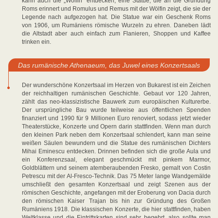
kann auch die „Wölfin“ entdecken, eine Statue, die an die Gründung
Roms erinnert und Romulus und Remus mit der Wölfin zeigt, die sie der
Legende nach aufgezogen hat. Die Statue war ein Geschenk Roms
von 1906, um Rumäniens römische Wurzeln zu ehren. Daneben lädt
die Altstadt aber auch einfach zum Flanieren, Shoppen und Kaffee
trinken ein.
Das rumänische Athenaeum, das Juwel eines Konzertsaals
Der wunderschöne Konzertsaal im Herzen von Bukarest ist ein Zeichen
der reichhaltigen rumänischen Geschichte. Gebaut vor 120 Jahren,
zählt das neo-klassizistische Bauwerk zum europäischen Kulturerbe.
Der ursprüngliche Bau wurde teilweise aus öffentlichen Spenden
finanziert und 1990 für 9 Millionen Euro renoviert, sodass jetzt wieder
Theaterstücke, Konzerte und Opern darin stattfinden. Wenn man durch
den kleinen Park neben dem Konzertsaal schlendert, kann man seine
weißen Säulen bewundern und die Statue des rumänischen Dichters
Mihai Eminescu entdecken. Drinnen befinden sich die große Aula und
ein Konferenzsaal, elegant geschmückt mit pinkem Marmor,
Goldblättern und seinem atemberaubenden Fresko, gemalt von Costin
Petrescu mit der Al-Fresco-Technik. Das 75 Meter lange Wandgemälde
umschließt den gesamten Konzertsaal und zeigt Szenen aus der
römischen Geschichte, angefangen mit der Eroberung von Dacia durch
den römischen Kaiser Trajan bis hin zur Gründung des Großen
Rumäniens 1918. Die klassischen Konzerte, die hier stattfinden, haben
Weltklasse und die Eintrittskarten sind sehr begehrt, also sollte man