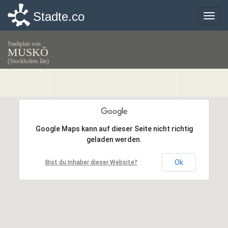
Stadte.co
Stadte.co
Toggle
Toggle
naviga
naviga
Stadtplan von
MUSKÖ
(Stockholms län)
Google Maps kann auf dieser Seite nicht richtig
Google Maps kann auf dieser Seite nicht richtig
geladen werden.
geladen werden.
Ok
Ok
Bist du Inhaber dieser Website?
Bist du Inhaber dieser Website?