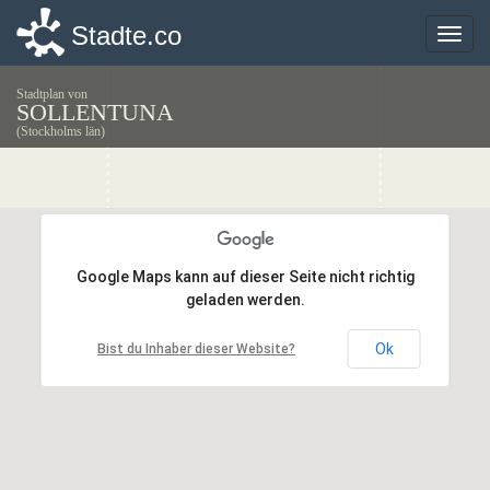
Stadte.co
Stadte.co
Toggle
Toggle
naviga
naviga
Stadtplan von
SOLLENTUNA
(Stockholms län)
Google Maps kann auf dieser Seite nicht richtig
Google Maps kann auf dieser Seite nicht richtig
geladen werden.
geladen werden.
Ok
Ok
Bist du Inhaber dieser Website?
Bist du Inhaber dieser Website?