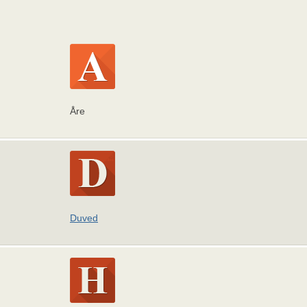
Åre
Duved