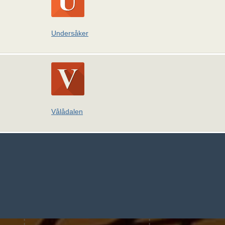
Undersåker
Vålådalen