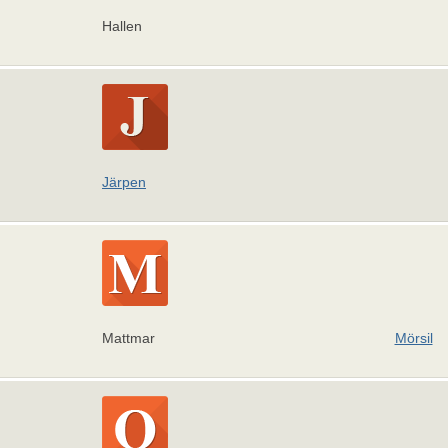
Hallen
Järpen
Mattmar
Mörsil