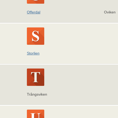
Offerdal
Oviken
Storlien
Trångsviken