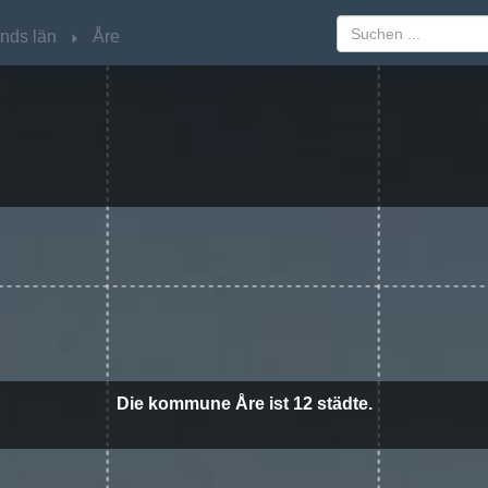
nds län
nds län
Åre
Åre
Die kommune Åre ist 12 städte.